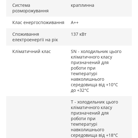
Автоматичний режим SuperCool
Система
краплинна
розморожування
При виборі автоматичного режиму SuperCool
температура холодильної камери підтримується на рівні
Клас енергоспоживання
A++
+2 °С протягом 12 годин, що ідеально підходить для
швидкого охолодження продуктів харчування.
Споживання
137 кВт
електроенергії на рік
Полиця для пляшок
Кліматичний клас
SN - холодильник цього
Полиця для пляшок із привабливим дизайном
кліматичного класу
пристосована для практичного зберігання напоїв. На
призначений для
роботи при
полиці можна компактно позначити пляшки.
температурі
навколишнього
середовища від +10°С
до +32°С
T - холодильник цього
кліматичного класу
призначений для
роботи при
температурі
навколишнього
середовища від +18°С