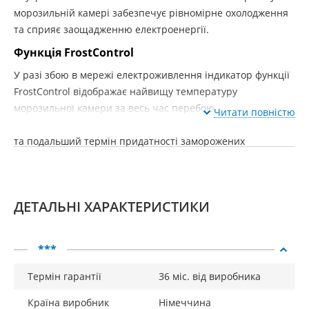
морозильній камері забезпечує рівномірне охолодження
та сприяє заощадженню електроенергії.
Функція FrostControl
У разі збою в мережі електроживлення індикатор функції
FrostControl відображає найвищу температуру
морозильної камери за весь час перебою
Читати повністю
електроживлення. Така функція дозволяє оцінити якість
та подальший термін придатності заморожених
продуктів.
Автоматичний режим SuperFrost
Автоматичний режим SuperFrost перетворює
ДЕТАЛЬНІ ХАРАКТЕРИСТИКИ
заморожування на просту та приємну процедуру.
Температура в морозильній камері швидко
знижується до -32 ° С, створюючи таким чином
***
"резерв холоду", необхідний для заморожування
продуктів з максимальним збереженням вітамінів.
Термін гарантії
36 міс. від виробника
Після того, як процес заморожування завершиться
максимум через 65 годин, морозильник
Країна виробник
Німеччина