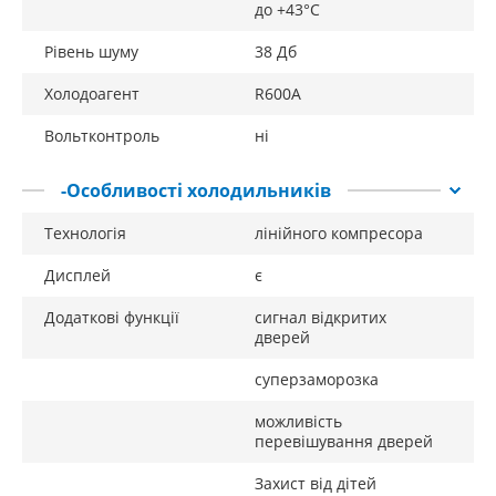
до +43°С
Рівень шуму
38 Дб
Холодоагент
R600А
Вольтконтроль
ні
-Особливості холодильників
Технологія
лінійного компресора
Дисплей
є
Додаткові функції
сигнал відкритих
дверей
суперзаморозка
можливість
перевішування дверей
Захист від дітей