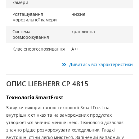
камери
Розташування
нижнє
морозильної камери
Система
краплинна
розморожування
Клас енергоспоживання
A++
Дивитись всі характеристики
ОПИС LIEBHERR CP 4815
Технологія SmartFrost
Завдяки використанню технології SmartFrost на
внутрішніх стінках та на заморожених продуктах
утворюється значно менше інею. Технологія дозволяє
значно рідше розморожувати холодильник. Гладкі
внутрішні стіни легко миються. Запінений випарник у