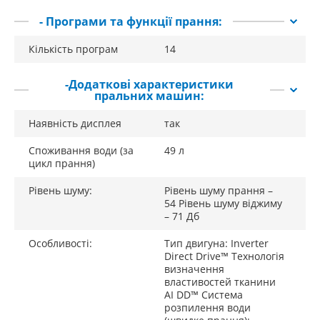
Підвищена міцність та гігієнічність
- Програми та функції прання:
Елегантна накладка на дверцятах із загартованого скла
більш стійка до подряпин, ударів та високих температур.
Кількість програм
14
Ребра барабана виконані з нержавіючої сталі, яка має
антибактеріальні властивості.
-Додаткові характеристики
пральних машин:
Дизайн
Сучасний та практичний
Наявність дисплея
так
Чіткий дисплей та збільшений розмір перемикача
програм для кращої ергономіки.
Споживання води (за
49 л
цикл прання)
ThinQ™*
Рівень шуму:
Рівень шуму прання –
Інтелектуальні функції
54 Рівень шуму віджиму
Пральна машина LG AI DD™ оснащена технологією
– 71 Дб
ThinQ™, яка дозволяє завантажувати додаткові програми
прання, а також керувати пральною машиною за
Особливості:
Тип двигуна: Inverter
Direct Drive™ Технологія
допомогою смартфона. Пральна машина може стати
визначення
частиною «Розумного дому», де всі пристрої LG об'єднані
властивостей тканини
та керуються за допомогою голосового помічника**, що
AI DD™ Система
розпилення води
робить ваше життя комфортнішим.