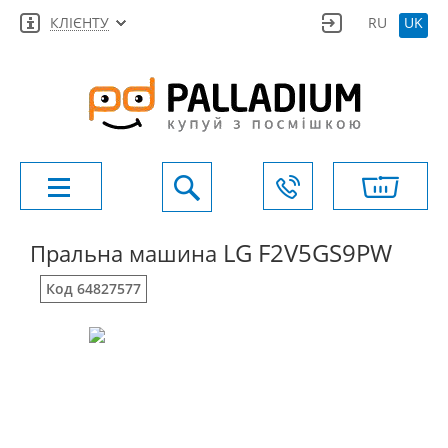
КЛІЄНТУ
RU
UK
LG F2V5GS9PW
Пральна машина
Код 64827577