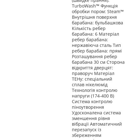
(швидке прання):
"*Сінк'Ю
TurboWash™ Функція
**Можливість використання голосових помічників та
обробки пором: Steam™
Внутрішня поверхня
точний перелік команд, що підтримуються, залежить від
барабана: бульбашкова
вашого регіону та мови користування."
Кількість ребер
барабана: 6 Матеріал
ребер барабана:
Програми прання
нержавіюча сталь Тип
ребер барабана: прямі
Бавовна
Розташування ребер
Eco 40-60˚
барабана 30 см Сторона
Змішані тканини
відкриття дверцят:
Повсякденне прання
праворуч Матеріал
Делікатне прання
Ручне прання / Шерсть
ТЕНу: спеціальний
Пухова ковдра
сплав нікелюмід
Спортивний одяг
Технологія контролю
Моя програма
напруги (174-400 В)
Очищення барабана
Система контролю
Швидка 14
піноутворення
TurboWash 59
Удосконалена система
Гіпоалергенне прання
зменшення рівня
Одяг малюка + Пар
вібрації Автоматичний
перезапуск із
збереженням