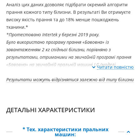
Аналіз цих даних дозволяє підібрати окремий алгоритм
прання кожного типу білизни. В результаті Ви отримуєте
високу якість прання та до 18% менше пошкоджень
тканини.*
*Протестовано Intertek у березні 2019 року.
Було використано програму прання «Бавовна» із
завантаженням 2 кг спідньої білизни, порівняно з
результатами, отриманими на звичайній програмі прання
«Бавовна» на звичайній пральній машині LG (моделі
Читати повністю
F4V9RWP2W та FC1450S2W).
Результати можуть відрізнятися залежно від типу білизни
та інших умов. AI DD працює на 3 програмах прання.
(Бавовна, Змішані тканини, Повсякденне прання).
Що таке AI DD?
ДЕТАЛЬНІ ХАРАКТЕРИСТИКИ
Інтелектуальна система визначення типу тканини AI DD™
здатна розпізнавати не тільки вагу, а й характеристики
тканини, такі як щільність та м'якість, з точністю
* Тех. характеристики пральних
машин:
підбираючи оптимальний алгоритм прання.