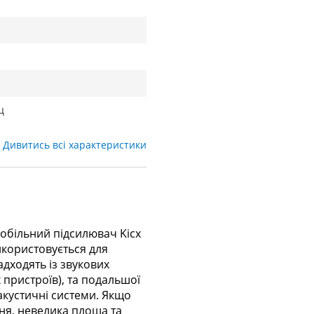
ц
Дивитись всі характеристики
обільний підсилювач Kicx
икористовується для
дходять із звукових
 пристроїв), та подальшої
акустичні системи. Якщо
ня, невелика площа та