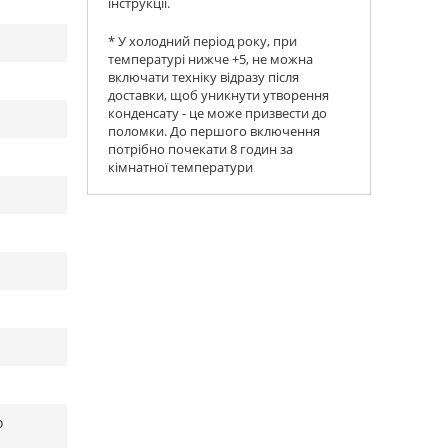
інструкції.
* У холодний період року, при
температурі нижче +5, не можна
включати техніку відразу після
доставки, щоб уникнути утворення
конденсату - це може призвести до
поломки. До першого включення
потрібно почекати 8 годин за
кімнатної температури
о