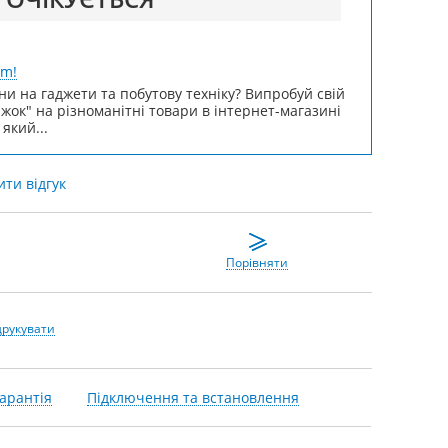
um!
ни на гаджети та побутову техніку? Випробуй свій
ижок" на різноманітні товари в інтернет-магазині
 який...
ти відгук
Порівняти
друкувати
арантія
Підключення та встановлення