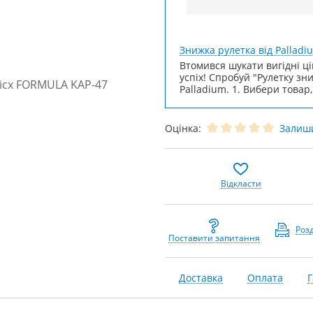
Знижка рулетка від Palladi
Втомився шукати вигідні ці
успіх! Спробуй "Рулетку зн
Palladium. 1. Вибери товар,
Оцінка:
Залиши
Відкласти
Роз
Поставити запитання
Доставка
Оплата
Г