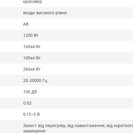
кросовер
входи високого рівня
AB
1200 Вт
160х4 Вт
100х4 Вт
260х4 Вт
20-20000 Гц
100 Дб
0.02
0,15~5 В
Захист від перегріву, від навантаження, від коротког
замикання