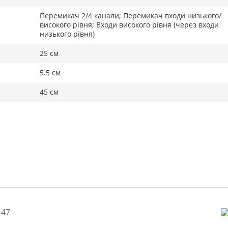
Перемикач 2/4 канали; Перемикач входи низького/
високого рівня; Входи високого рівня (через входи
низького рівня)
25 см
5.5 см
45 см