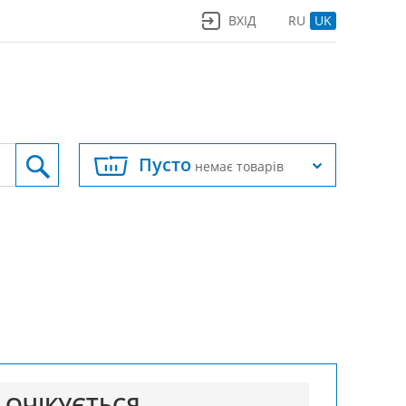
ВХІД
RU
UK
Пусто
немає товарів
ОЧІКУЄТЬСЯ