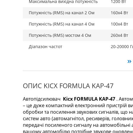
Максимальна вихідна потужність
1200 Вт
Потужність (RMS) на канал 2 Ом
160х4 Вт
Потужність (RMS) на канал 4 Ом
100х4 Вт
Потужність (RMS) мостом 4 Ом
260х4 Вт
Діапазон частот
20-20000 Г
ОПИС KICX FORMULA KAP-47
Автопідсилювач
Kicx FORMULA KAP-47
. Автом
– це дуже компактний електронний пристрій в
обробки та посилення звукових сигналів, що на
систем авто (автомагнітол, ресиверів, головних
передачі посиленого сигналу на автомобільні 
вашому автомобілю потрібне звукове оновлен