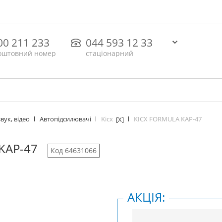
00 211 233
044 593 12 33
оштовний номер
стаціонарний
Kicx
KICX FORMULA KAP-47
вук, відео
Автопідсилювачі
[X]
KAP-47
Код 64631066
АКЦІЯ: