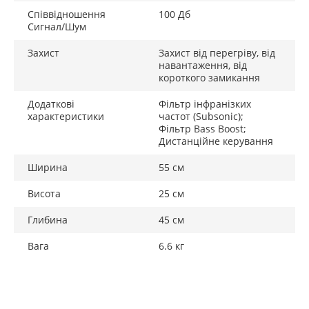
Співвідношення
100 Дб
Сигнал/Шум
Захист
Захист від перегріву, від
навантаження, від
короткого замикання
Додаткові
Фільтр інфранізких
характеристики
частот (Subsonic);
Фільтр Bass Boost;
Дистанційне керування
Ширина
55 см
Висота
25 см
Глибина
45 см
Вага
6.6 кг