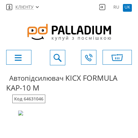
КЛІЄНТУ
RU
UK
KICX FORMULA
Автопідсилювач
KAP-10 M
Код 64631046