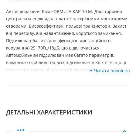
Автопідсилювач Kicx FORMULA KAP-10 M. Двостороння
центральна епоксидна плата з наскрізними монтажними
отворами. Високоефективні польові транзистори. Захист
від перегріву, від навантаження, короткого замикання.
Підсилювач басів (з доп. функцією дистанційного
керування) 25~70Гц/18дБ, що відключається.
Автомобільний підсилювач має багато параметрів, і
відмінною особливістю всіх підсилювачів Kicx є те, що ці
параметри мають відмінне співвідношення ціни та якості.
Читати повністю
ДЕТАЛЬНІ ХАРАКТЕРИСТИКИ
***