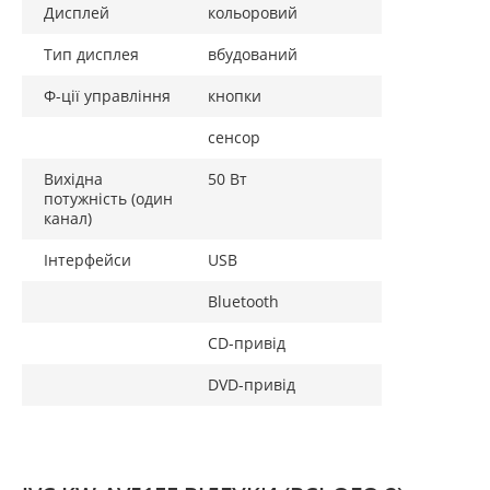
Дисплей
кольоровий
Тип дисплея
вбудований
Ф-ції управління
кнопки
сенсор
Вихідна
50 Вт
потужність (один
канал)
Інтерфейси
USB
Bluetooth
CD-привід
DVD-привід