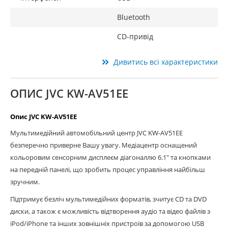
Bluetooth
CD-привід
Дивитись всі характеристики
ОПИС JVC KW-AV51EE
Опис JVC KW-AV51EE
Мультимедійний автомобільний центр JVC KW-AV51EE
безперечно приверне Вашу увагу. Медіацентр оснащений
кольоровим сенсорним дисплеєм діагоналлю 6.1" та кнопками
на передній панелі, що зробить процес управління найбільш
зручним.
Підтримує безліч мультимедійних форматів, зчитує CD та DVD
диски, а також є можливість відтворення аудіо та відео файлів з
iPod/iPhone та інших зовнішніх пристроїв за допомогою USB