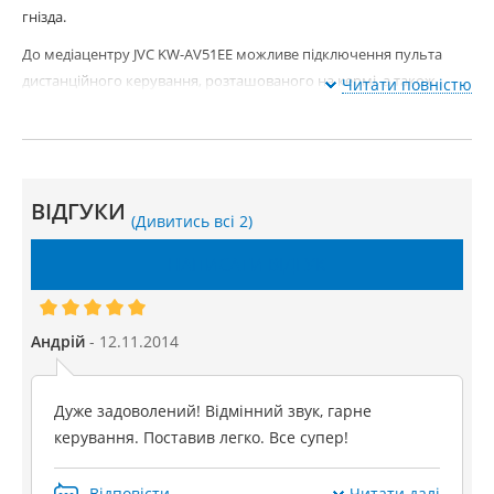
гнізда.
До медіацентру JVC KW-AV51EE можливе підключення пульта
дистанційного керування, розташованого на кермі, а також
Читати повністю
камери заднього виду.
Купити автомагнітолу JVC KW-AV51EE
ВІДГУКИ
(Дивитись всі 2)
НАПИСАТИ ВІДГУК
Андрій
- 12.11.2014
Дуже задоволений! Відмінний звук, гарне
керування. Поставив легко. Все супер!
Відповісти
Читати далі