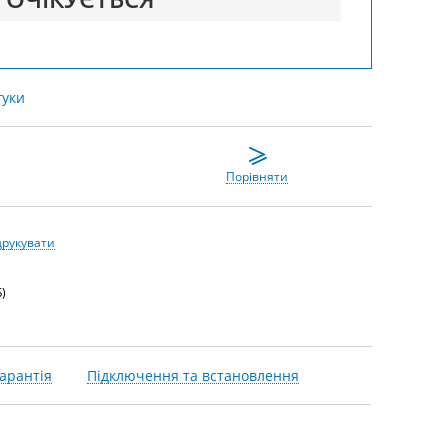
гуки
Порівняти
друкувати
)
арантія
Підключення та встановлення