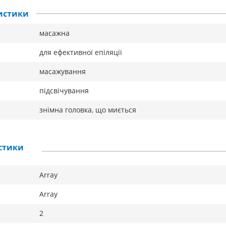
истики
масажна
для ефективної епіляції
масажування
підсвічування
знімна головка, що миється
стики
Array
Array
2