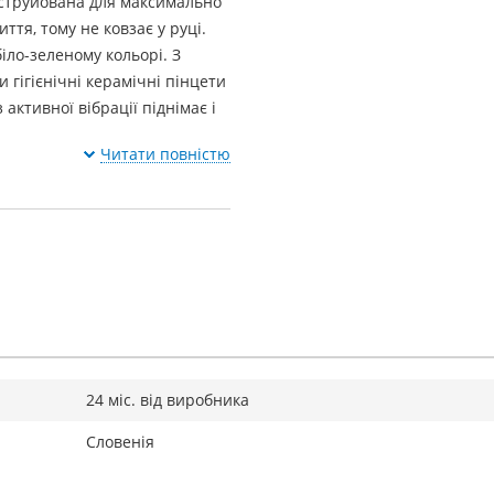
нструйована для максимально
тя, тому не ковзає у руці.
іло-зеленому кольорі. З
ти
гігієнічні керамічні пінцети
з
активної вібрації піднімає і
Читати повністю
24 міс. від виробника
Словенія