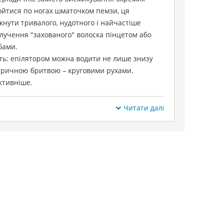
ройтися по ногах шматочком пемзи, ця
нути тривалого, нудотного і найчастіше
лучення "захованого" волоска пінцетом або
бами.
ть: епілятором можна водити не лише знизу
ектричною бритвою – круговими рухами.
ктивніше.
Читати далі