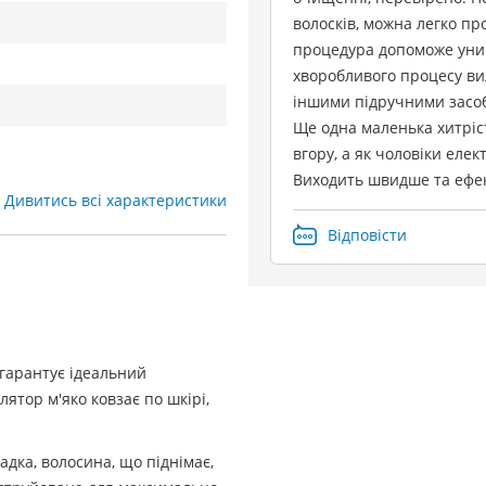
волосків, можна легко п
процедура допоможе уник
хворобливого процесу ви
іншими підручними засо
Ще одна маленька хитріс
вгору, а як чоловіки ел
Виходить швидше та ефе
Дивитись всі характеристики
Відповісти
 гарантує ідеальний
лятор м'яко ковзає по шкірі,
дка, волосина, що піднімає,