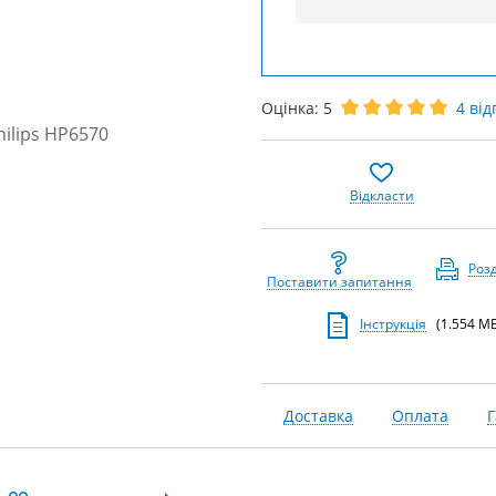
Оцінка:
5
4
від
Відкласти
Роз
Поставити запитання
Інструкція
(1.554 МБ
Доставка
Оплата
Г