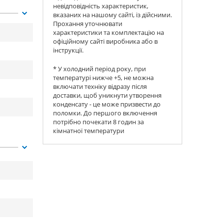
невідповідність характеристик,
вказаних на нашому сайті, із дійсними.
Прохання уточнювати
характеристики та комплектацію на
офіційному сайті виробника або в
інструкції.
* У холодний період року, при
температурі нижче +5, не можна
включати техніку відразу після
доставки, щоб уникнути утворення
конденсату - це може призвести до
поломки. До першого включення
потрібно почекати 8 годин за
кімнатної температури