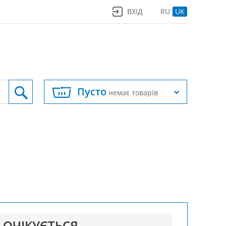
ВХІД
RU
UK
Пусто
немає товарів
ОЧІКУЄТЬСЯ