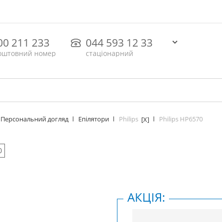
00 211 233
044 593 12 33
оштовний номер
стаціонарний
Philips
Philips HP6570
Персональний догляд
Епілятори
[X]
0
АКЦІЯ: