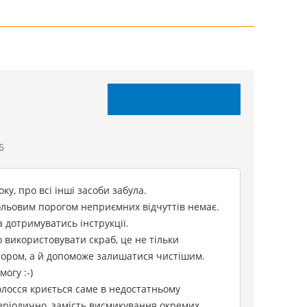
НАПИСАТИ ВІДГУК
6
ку, про всі інші засоби забула.
больовим порогом неприємних відчуттів немає.
 дотримуватись інструкції.
но використовувати скраб, це не тільки
тором, а й допоможе залишатися чистішим.
огу :-)
олосся криється саме в недостатньому
еріодично, замість висмикування окремих