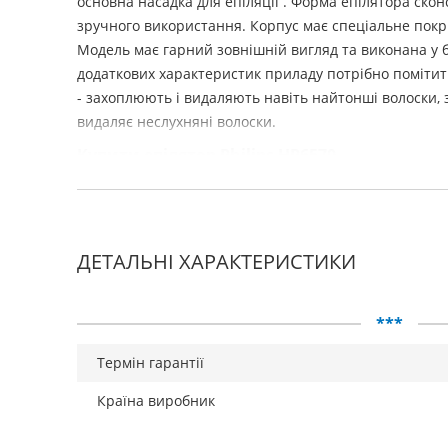
основна насадка для епіляції
. Форма епілятора ско
зручного використання. Корпус має спеціальне покрит
Модель має гарний зовнішній вигляд та виконана у б
додаткових характеристик приладу потрібно поміти
- захоплюють і видаляють навіть найтонші волоски, 
видаляє неслухняні волоски.
Купити епілятор Philips HP6570
ДЕТАЛЬНІ ХАРАКТЕРИСТИКИ
***
Термін гарантії
Країна виробник