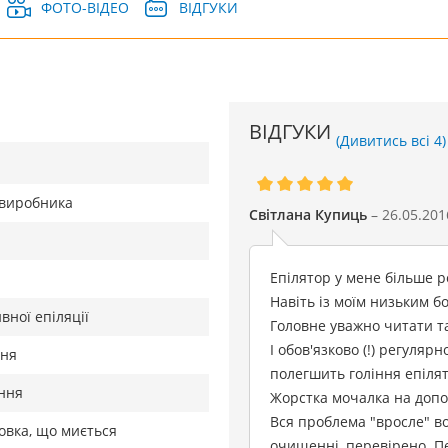
ФОТО-ВІДЕО
ВІДГУКИ
ВІДГУКИ
(Дивитись всі 4)
д виробника
Світлана Купиць
– 26.05.201
Епілятор у мене більше ро
Навіть із моїм низьким 
вної епіляції
Головне уважно читати та
І обов'язково (!) регуляр
ння
полегшить гоління епіля
ання
Жорстка мочалка на допом
Вся проблема "вросле" в
овка, що миється
очищенні, перевірено. П