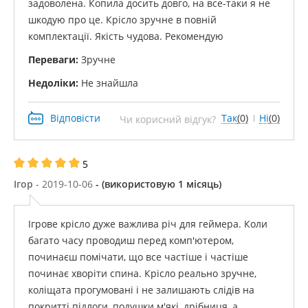
задоволена. Копила досить довго, на все-таки я не
шкодую про це. Крісло зручне в повній
комплектації. Якість чудова. Рекомендую
Переваги:
​​Зручне
Недоліки:
Не знайшла
Відповісти
Так
(0)
Ні
(0)
Чи корисний відгук?
5
Ігор
- 2019-10-06
- (використовую 1 місяць)
Ігрове крісло дуже важлива річ для геймера. Коли
багато часу проводиш перед комп'ютером,
починаєш помічати, що все частіше і частіше
починає хворіти спина. Крісло реально зручне,
коліщата прогумовані і не залишають слідів на
покритті підлоги, подушки м'які, дрібниця, а