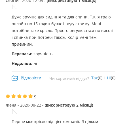
Сергій
- 2020-12-05
- (використовую 1 місяць)
Дуже зручне для сидіння та для спини. Т.к. я граю
онлайн по 15 годин буває і веду стриму. Мені
потрібне таке крісло. Просто регулюється по висоті
і спинка при потребі також. Колір мені теж
приємний.
Переваги:
​​зручність
Недоліки:
ні
Відповісти
Так
(0)
Ні
(0)
Чи корисний відгук?
5
Женя
- 2020-08-22
- (використовую 2 місяці)
Перше моє крісло від цієї компанії. Я цілком