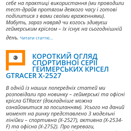
себе на практиці використання (ми проводили
тест-драйв протягом деякого часу і готові
поділитися з вами своїми враженнями).
Мабуть, зараз навряд чи когось здивуєш
геймерським кріслом – їх існує на сьогоднішній
день.
Читати статтю...
КОРОТКИЙ ОГЛЯД
СПОРТИВНОЇ СЕРІЇ
ГЕЙМЕРСЬКИХ КРІСЕЛ
GTRACER X-2527
В одній із наших попередніх статей ми
розповідали про новинку – геймерські та офісні
крісла GTRacer (докладніше можна
ознайомитися за посиланням). Усього на даний
момент на ринку представлено 3 модельні
лінійки – спортивна (X-2527), активна (X-2534-
F) та офісна (X-2752). Про переваги,