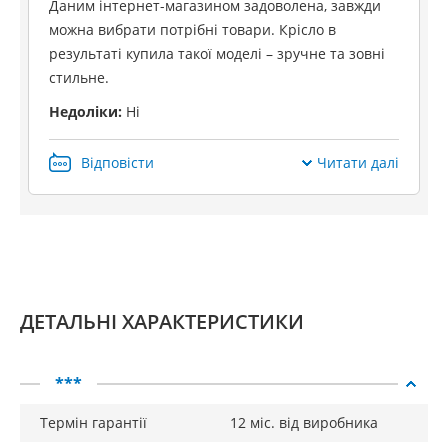
Даним інтернет-магазином задоволена, завжди
рельєфними вставками над кожним променем. Вони
можна вибрати потрібні товари. Крісло в
використовуються не тільки як декоративні елементи, але
результаті купила такої моделі – зручне та зовні
і як підніжки. Широкі здвоєні пінополіуретанові ролики
стильне.
легко ковзають будь-яким видом покриття для підлоги, не
залишаючи на ньому слідів або подряпин. Всі деталі
Недоліки:
Ні
мають надійну фіксацію, що не допускає люфтів або
сколів.
Відповісти
Читати далі
Модель отримала міцний механізм відкиду, що
приводиться в дію за допомогою бокового перемикача.
Скільки б ви не грали, будь-якої миті у вас є можливість
відкинути крісло і зафіксувати його під будь-яким кутом в
діапазоні від 90° до 180°. Ігрові баталії завжди пов'язані з
напруженими емоціями, а щоб заспокоїти нервову
ДЕТАЛЬНІ ХАРАКТЕРИСТИКИ
систему, можна активувати режим похитування за
допомогою перемикача. Мірне похитування в
***
горизонтальному положенні сприяє максимальній
релаксації та продумування подальшої стратегії дій.
Термін гарантії
12 міс. від виробника
Для додаткового комфорту, окрім високої профільованої