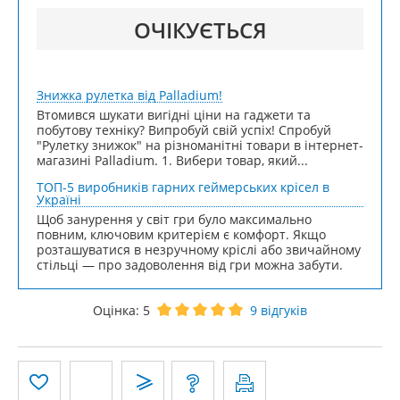
ОЧІКУЄТЬСЯ
Знижка рулетка від Palladium!
Втомився шукати вигідні ціни на гаджети та
побутову техніку? Випробуй свій успіх! Спробуй
"Рулетку знижок" на різноманітні товари в інтернет-
магазині Palladium. 1. Вибери товар, який...
ТОП-5 виробників гарних геймерських крісел в
Україні
Щоб занурення у світ гри було максимально
повним, ключовим критерієм є комфорт. Якщо
розташуватися в незручному кріслі або звичайному
стільці — про задоволення від гри можна забути.
Оцінка:
5
9
відгуків