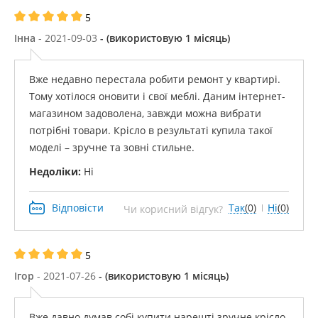
5
Інна
- 2021-09-03
- (використовую 1 місяць)
Вже недавно перестала робити ремонт у квартирі.
Тому хотілося оновити і свої меблі. Даним інтернет-
магазином задоволена, завжди можна вибрати
потрібні товари. Крісло в результаті купила такої
моделі – зручне та зовні стильне.
Недоліки:
Ні
Відповісти
Так
(0)
Ні
(0)
Чи корисний відгук?
5
Ігор
- 2021-07-26
- (використовую 1 місяць)
Вже давно думав собі купити нарешті зручне крісло.