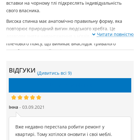
вставки на чорному тлі підкреслять індивідуальність
свого власника.
Висока спинка має анатомічно правильну форму, яка
повторює природний вигин людського хребта. Це
Читати повністю
дозволяє зняти навантаження з м'язів спини та шийно-
плечового поясу, що виникає внаслідок тривалого
перебування в одній позі. Новинка допомагає
підтримувати правильну поставу, незалежно від того,
скільки часу на день ви проводите, сидячи за
ВІДГУКИ
(Дивитись всі 9)
комп'ютером.
GTRacer X-2527
має металевий каркас, здатний
НАПИСАТИ ВІДГУК
витримувати великі механічні навантаження.
Телескопічна стійка отримала регулювання за висотою
для налаштування під зростання конкретного
Інна
- 03.09.2021
користувача. Спортивна модель може робити поворот
навколо своєї осі на 360°, дозволяючи дотягнутися до
Вже недавно перестала робити ремонт у
будь-якого куточка столу, не встаючи з місця. Новинка
квартирі. Тому хотілося оновити і свої меблі.
отримала стійку п'ятипроменеву базу із яскравими