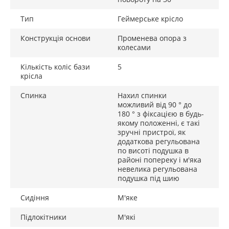
полівінілхлорид, що завдяки своїй пористій структурі
відрізняється пружністю, м'якістю, швидким поверненням
Тип
Геймерське крісло
первинної форми після припинення тиску. Він легкий,
Конструкція основи
Променева опора з
довговічний, не вбирає сторонніх запахів і добре
колесами
пропускає повітря.
Кількість коліс бази
5
крісла
Спинка
Нахил спинки
можливий від 90 ° до
180 ° з фіксацією в будь-
якому положенні, є такі
зручні пристрої, як
додаткова регульована
по висоті подушка в
районі попереку і м'яка
невелика регульована
подушка під шию
Сидіння
М'яке
Підлокітники
М'які