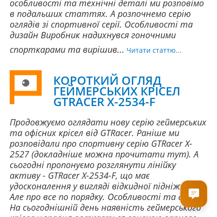
особливості та технічні деталі ми розповімо
в подальших статтях. А розпочнемо серію
оглядів зі спортивної серії. Особливості та
дизайн Виробник надихнувся гоночними
спорткарами та вирішив...
Читати статтю...
КОРОТКИЙ ОГЛЯД
ГЕЙМЕРСЬКИХ КРІСЕЛ
GTRACER X-2534-F
Продовжуємо оглядати нову серію геймерських
та офісних крісел від GTRacer. Раніше ми
розповідали про спортивну серію GTRacer X-
2527 (докладніше можна прочитати тут). А
сьогодні пропонуємо розглянути лінійку
активу - GTRacer X-2534-F, що має
удосконалення у вигляді відкидної підніжки.
Але про все по порядку. Особливості та дизайн
На сьогоднішній день наявність геймерського