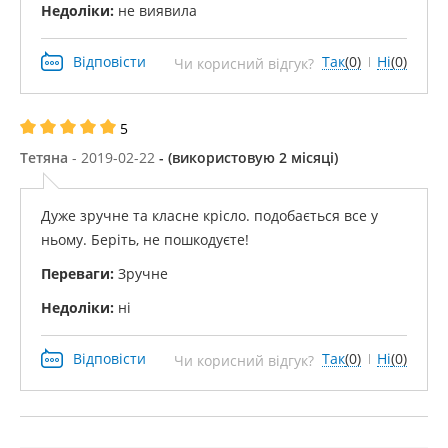
Недоліки:
не виявила
Відповісти
Так
(0)
Ні
(0)
Чи корисний відгук?
5
Тетяна
- 2019-02-22
- (використовую 2 місяці)
Дуже зручне та класне крісло. подобається все у
ньому. Беріть, не пошкодуєте!
Переваги:
​​Зручне
Недоліки:
ні
Відповісти
Так
(0)
Ні
(0)
Чи корисний відгук?