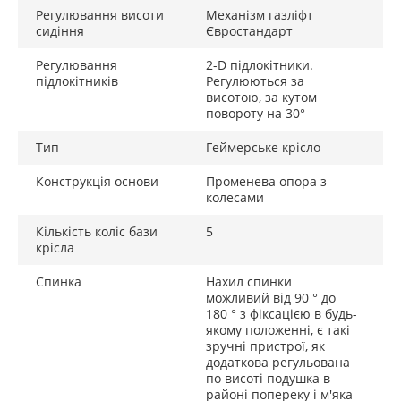
Регулювання висоти
Механізм газліфт
сидіння
Євростандарт
Регулювання
2-D підлокітники.
підлокітників
Регулюються за
висотою, за кутом
повороту на 30°
Тип
Геймерське крісло
Конструкція основи
Променева опора з
колесами
Кількість коліс бази
5
крісла
Спинка
Нахил спинки
можливий від 90 ° до
180 ° з фіксацією в будь-
якому положенні, є такі
зручні пристрої, як
додаткова регульована
по висоті подушка в
районі попереку і м'яка