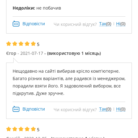
Недоліки:
не побачив
Відповісти
Так
(0)
Ні
(0)
Чи корисний відгук?
5
Єгор
- 2021-07-17
- (використовую 1 місяць)
Нещодавно на сайті вибирав крісло комп'ютерне.
Багато різних варіантів, але радився із менеджером,
порадили взяти його. Я задоволений вибором, все
підкрутив. Дуже зручне.
Відповісти
Так
(0)
Ні
(0)
Чи корисний відгук?
5