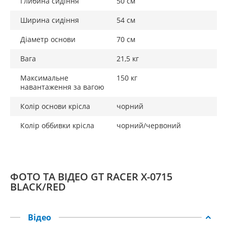
Глибина сидіння
50 см
Ширина сидіння
54 см
Діаметр основи
70 см
Вага
21,5 кг
Максимальне
150 кг
навантаження за вагою
Колір основи крісла
чорний
Колір оббивки крісла
чорний/червоний
ФОТО ТА ВІДЕО GT RACER X-0715
BLACK/RED
Відео