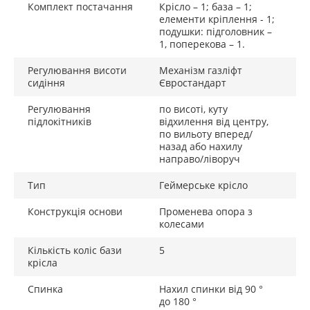
Комплект постачання
Крісло – 1; база – 1;
елементи кріплення - 1;
подушки: підголовник –
1, поперекова – 1.
Регулювання висоти
Механізм газліфт
сидіння
Євростандарт
Регулювання
по висоті, куту
підлокітників
відхилення від центру,
по вильоту вперед/
назад або нахилу
направо/ліворуч
Тип
Геймерське крісло
Конструкція основи
Променева опора з
колесами
Кількість коліс бази
5
крісла
Спинка
Нахил спинки від 90 °
до 180 °