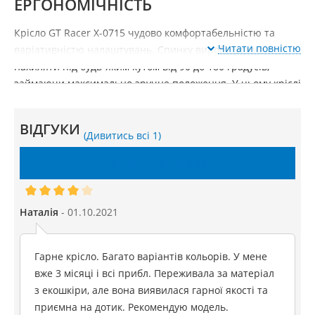
ЕРГОНОМІЧНІСТЬ
Крісло GT Racer X-0715 чудово комфортабельністю та
Читати повністю
варіативністю налаштувань. Спинку виробу можна
нахиляти під будь-яким кутом від 90 до 180 градусів,
займаючи максимально зручне положення. У цьому кріслі
можна навіть полежати, якщо вашій спині потрібен
відпочинок, а м'язам – розслаблення та зняття зайвого
ВІДГУКИ
навантаження. Користувач може поміняти висоту виробу,
(Дивитись всі 1)
а також обертатись у будь-який бік на 360°. Додатково
НАПИСАТИ ВІДГУК
крісло оснащене підлокітниками типу 4D, що дозволяє
змінити їхнє положення в будь-якому з чотирьох
напрямків.
Наталія
- ​​01.10.2021
ЗНОСОСТІЙКІСТЬ
Гарне крісло. Багато варіантів кольорів. У мене
Виріб GT Racer X-0715 відрізняється високими
вже 3 місяці і всі прибл. Переживала за матеріал
показниками надійності та стійкістю до зносу. За
з екошкіри, але вона виявилася гарної якості та
регулювання висоти відповідає газліфт 4-го класу
приємна на дотик. Рекомендую модель.
міцності, що є найнадійнішим. Те ж саме стосується інших