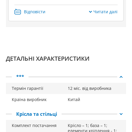
механізмів, тому ви можете без побоювання поломок
Відповісти
Читати далі
індивідуально налаштовувати крісло під свої потреби. Як
оббивка використовується екошкіра, а наповнювачем
служить - стійкий до зносу та деформацій, а також м'який
та пружний полівінілхлорид. Всі матеріали відрізняються
високим терміном служби та експлуатаційними
характеристиками, а також підвищеною стійкістю до
механічних пошкоджень різного роду.
ДЕТАЛЬНІ ХАРАКТЕРИСТИКИ
***
Термін гарантії
12 міс. від виробника
Країна виробник
Китай
Крісла та стільці
Комплект постачання
Крісло – 1; база – 1;
елементи кріплення - 1;