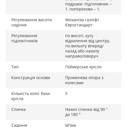
подушки: підголовник –
1, поперекова – 1.
Регулювання висоти
Механізм газліфт
сидіння
Євростандарт
Регулювання
по висоті, куту
підлокітників
відхилення від центру,
по вильоту вперед/
назад або нахилу
направо/ліворуч
Тип
Геймерське крісло
Конструкція основи
Променева опора з
колесами
Кількість коліс бази
5
крісла
Спинка
Нахил спинки від 90 °
до 180 °
Сидіння
М'яке