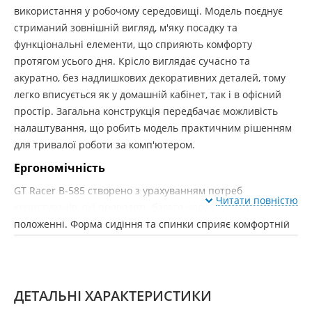
використання у робочому середовищі. Модель поєднує
стриманий зовнішній вигляд, м'яку посадку та
функціональні елементи, що сприяють комфорту
протягом усього дня. Крісло виглядає сучасно та
акуратно, без надлишкових декоративних деталей, тому
легко вписується як у домашній кабінет, так і в офісний
простір. Загальна конструкція передбачає можливість
налаштування, що робить модель практичним рішенням
для тривалої роботи за комп'ютером.
Ергономічність
GT Racer B-585 створено з урахуванням потреб
Читати повністю
користувачів, які проводять багато часу у сидячому
положенні. Форма сидіння та спинки сприяє комфортній
посадці та допомагає знизити втому під час роботи.
Крісло дозволяє змінювати положення тіла протягом дня,
що позитивно впливає на самопочуття та концентрацію.
ДЕТАЛЬНІ ХАРАКТЕРИСТИКИ
Зносостійкість