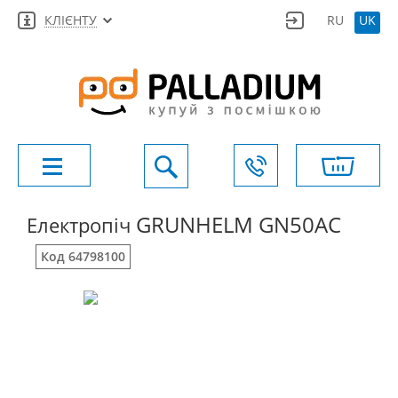
КЛІЄНТУ
RU
UK
GRUNHELM GN50AC
Електропіч
Код 64798100