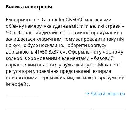
Велика електропіч
Електрична піч Grunhelm GN50AC має вельми
об'ємну камеру, яка здатна вмістити великі страви –
50 л. Загальний дизайн ергономічно продуманий і
залишається класичним, тому запровадити таку піч
на кухню буде нескладно. Габарити корпусу
дорівнюють 41x58.3x37 см. Оформлення у чорному
кольорі з хромованими елементами – базовий
варіант, який вітається у будь-якій кухні. Механічні
регулятори управління представлені чотирма
поворотними перемикачами, які мають зрозумілий
інтерфейс.
Читати повністю
Режим гриля
Пекти м'ясо – одне з найбільш затребуваних
завдань, яке належить електричній печі. Щоб
зробити її простою, а страву, що вийшла ідеальним
за смаковими якостями, варто активувати опцію