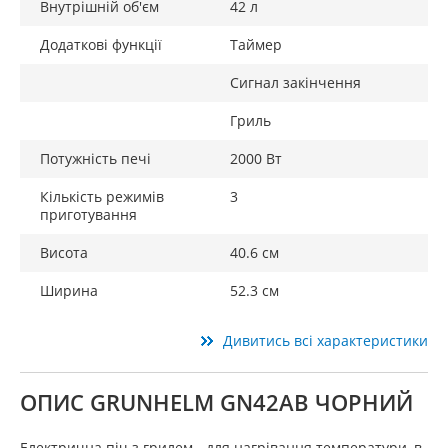
Внутрішній об'єм
42 л
Додаткові функції
Таймер
Сигнал закінчення
Гриль
Потужність печі
2000 Вт
Кількість режимів
3
приготування
Висота
40.6 см
Ширина
52.3 см
Дивитись всі характеристики
ОПИС GRUNHELM GN42AВ ЧОРНИЙ
Електрична піч з грилем - для нагрівання температури, в