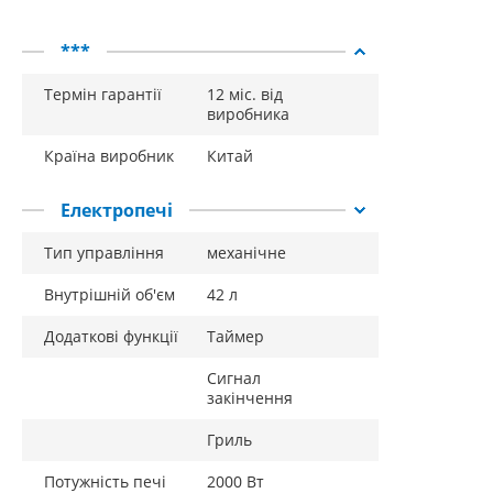
***
Термін гарантії
12 міс. від
виробника
Країна виробник
Китай
Електропечі
Тип управління
механічне
Внутрішній об'єм
42 л
Додаткові функції
Таймер
Сигнал
закінчення
Гриль
Потужність печі
2000 Вт