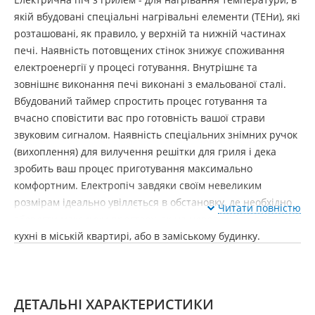
якій вбудовані спеціальні нагрівальні елементи (ТЕНи), які
розташовані, як правило, у верхній та нижній частинах
печі. Наявність потовщених стінок знижує споживання
електроенергії у процесі готування. Внутрішнє та
зовнішнє виконання печі виконані з емальованої сталі.
Вбудований таймер спростить процес готування та
вчасно сповістити вас про готовність вашої страви
звуковим сигналом. Наявність спеціальних знімних ручок
(вихоплення) для вилучення решітки для гриля і дека
зробить ваш процес приготування максимально
комфортним. Електропіч завдяки своїм невеликим
розмірам ідеально увіллється в обстановку, де необхідно
Читати повністю
зберегти максимум простору, як на невеликій за площею
кухні в міській квартирі, або в заміському будинку.
ДЕТАЛЬНІ ХАРАКТЕРИСТИКИ