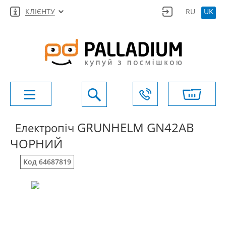
КЛІЄНТУ
RU
UK
GRUNHELM GN42AВ
Електропіч
ЧОРНИЙ
Код 64687819