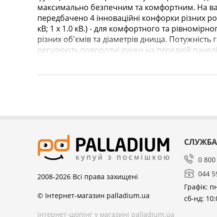
максимально безпечним та комфортним. На ва
передбачено 4 інноваційні конфорки різних розмі
кВ; 1 x 1.0 кВ.) - для комфортного та рівномірн
різних об'ємів та діаметрів днища. Потужність 
регулюють поворотні ручки на передній панелі
СЛУЖБА
0 800
044 5
2008-2026
Всі права захищені
Графік: пн
© Інтернет-магазин palladium.ua
сб-нд: 10:
Інтернет-шопінг у магазині palladium.ua