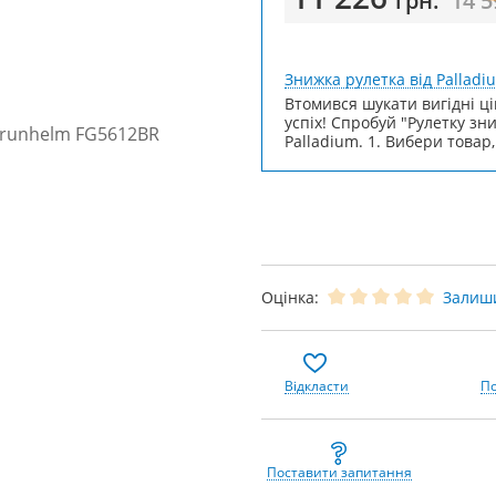
грн.
14 
Знижка рулетка від Palladi
Втомився шукати вигідні ці
успіх! Спробуй "Рулетку зн
Palladium. 1. Вибери товар,
Оцінка:
Залиши
Відкласти
По
Поставити запитання