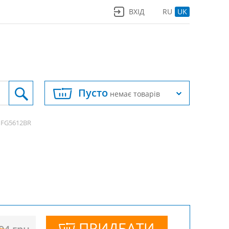
ВХІД
RU
UK
Пусто
немає товарів
 FG5612BR
ПРИДБАТИ