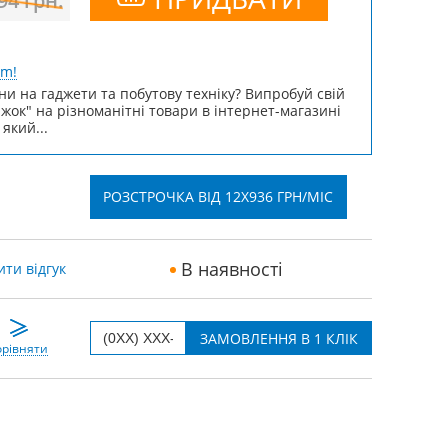
594
грн.
um!
ни на гаджети та побутову техніку? Випробуй свій
ижок" на різноманітні товари в інтернет-магазині
 який...
РОЗСТРОЧКА ВІД 12X936 ГРН/МІС
В наявності
ти відгук
рівняти