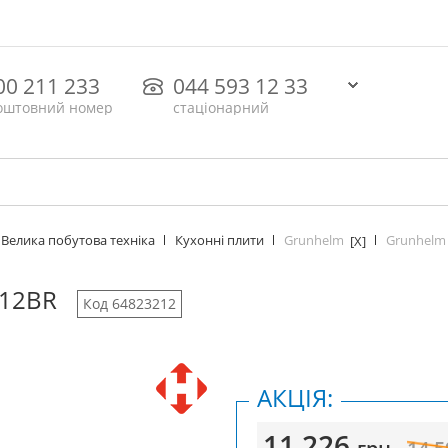
00 211 233
044 593 12 33
оштовний номер
стаціонарний
Grunhelm
Grunhelm
Велика побутова техніка
Кухонні плити
[X]
12BR
Код 64823212
АКЦІЯ:
11 226