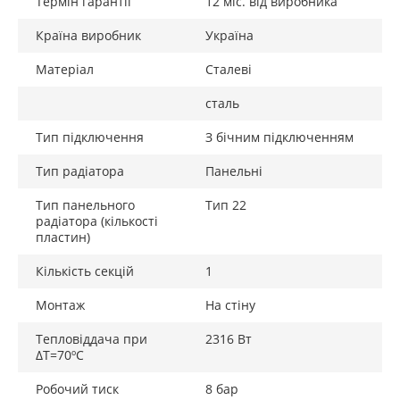
Термін гарантії
12 міс. від виробника
Країна виробник
Україна
Матеріал
Сталеві
сталь
Тип підключення
З бічним підключенням
Тип радіатора
Панельні
Тип панельного
Тип 22
радіатора (кількості
пластин)
Кількість секцій
1
Монтаж
На стіну
Тепловіддача при
2316 Вт
ΔТ=70ºС
Робочий тиск
8 бар