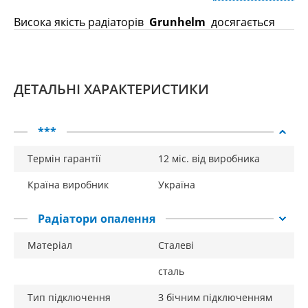
Висока якість радіаторів
Grunhelm
досягається
завдяки сучасним методам виробництва і високим
маркам сталі, що використовуються.
Особливості:
ДЕТАЛЬНІ ХАРАКТЕРИСТИКИ
швидке нагрівання;
***
високий рівень ККД;
сучасний дизайн;
Термін гарантії
12 міс. від виробника
високоякісна сталь;
Країна виробник
Україна
порівняно невелика вага.
Радіатори опалення
Матеріал
Сталеві
сталь
Тип підключення
З бічним підключенням