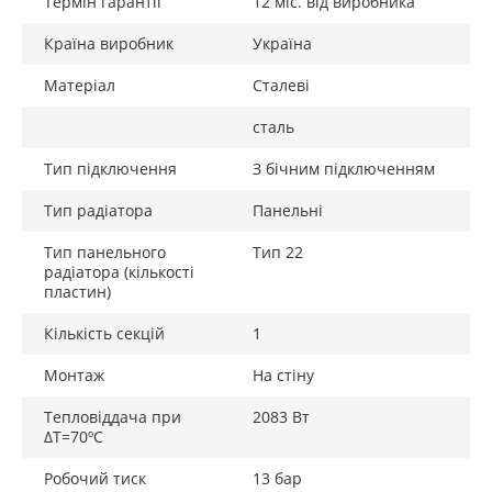
Термін гарантії
12 міс. від виробника
Країна виробник
Україна
Матеріал
Сталеві
сталь
Тип підключення
З бічним підключенням
Тип радіатора
Панельні
Тип панельного
Тип 22
радіатора (кількості
пластин)
Кількість секцій
1
Монтаж
На стіну
Тепловіддача при
2083 Вт
ΔТ=70ºС
Робочий тиск
13 бар