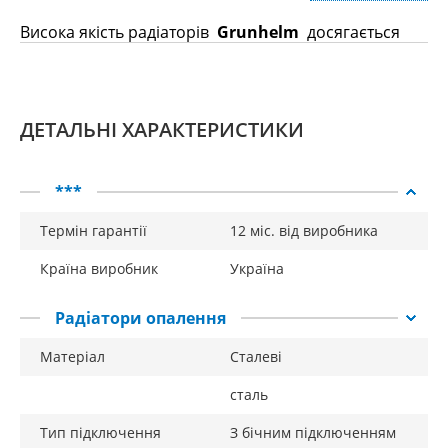
Висока якість радіаторів
Grunhelm
досягається
завдяки сучасним методам виробництва і високим
маркам сталі, що використовуються.
Особливості:
ДЕТАЛЬНІ ХАРАКТЕРИСТИКИ
швидке нагрівання;
***
високий рівень ККД;
сучасний дизайн;
Термін гарантії
12 міс. від виробника
високоякісна сталь;
Країна виробник
Україна
порівняно невелика вага.
Радіатори опалення
Матеріал
Сталеві
сталь
Тип підключення
З бічним підключенням