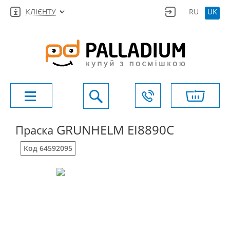
КЛІЄНТУ
RU
UK
GRUNHELM EI8890C
Праска
Код 64592095