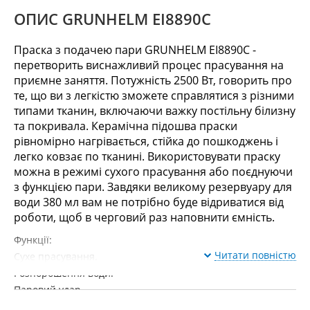
ОПИС GRUNHELM EI8890C
Праска з подачею пари GRUNHELM EI8890C -
перетворить виснажливий процес прасування на
приємне заняття. Потужність 2500 Вт, говорить про
те, що ви з легкістю зможете справлятися з різними
типами тканин, включаючи важку постільну білизну
та покривала. Керамічна підошва праски
рівномірно нагрівається, стійка до пошкоджень і
легко ковзає по тканині. Використовувати праску
можна в режимі сухого прасування або поєднуючи
з функцією пари. Завдяки великому резервуару для
води 380 мл вам не потрібно буде відриватися від
роботи, щоб в черговий раз наповнити ємність.
Функції:
Читати повністю
Сухе прасування.
Розпорошення води.
Паровий удар.
Вертикальне відправлення.