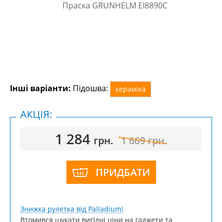
Інші варіанти:
Підошва:
кераміка
АКЦІЯ:
1 284
грн.
1 669
грн.
ПРИДБАТИ
Знижка рулетка від Palladium!
Втомився шукати вигідні ціни на гаджети та