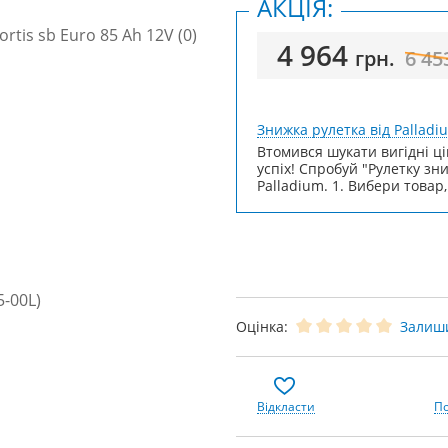
АКЦІЯ:
4 964
грн.
6 45
Знижка рулетка від Palladi
Втомився шукати вигідні ці
успіх! Спробуй "Рулетку зн
Palladium. 1. Вибери товар,
Оцінка:
Залиши
Відкласти
По