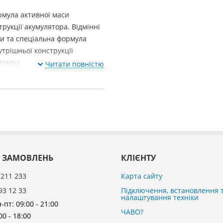
рмула активної маси
рукції акумулятора. Відмінні
и та спеціальна формула
трішньої конструкції
тель).
Читати повністю
 ЗАМОВЛЕНЬ
КЛІЄНТУ
 211 233
Карта сайту
93 12 33
Підключення, встановлення 
налаштування техніки
-пт: 09:00 - 21:00
ЧАВО?
00 - 18:00