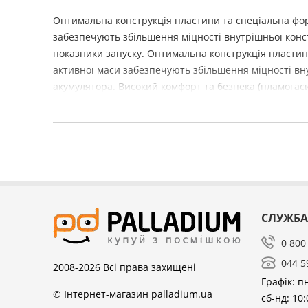
Оптимальна конструкція пластини та спеціальна фо
забезпечують збільшення міцності внутрішньої конст
показники запуску. Оптимальна конструкція пластин
активної маси забезпечують збільшення міцності вну
акумулятора. Високий комфорт та безпека (пламогаси
СЛУЖБА
0 800
044 5
2008-2026
Всі права захищені
Графік: пн
© Інтернет-магазин palladium.ua
сб-нд: 10: