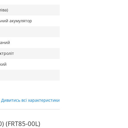
ліва)
ьний акумулятор
ваний
ктроліт
кий
Дивитись всі характеристики
) (FRT85-00L)