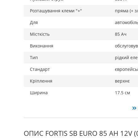
Розташування клеми "+"
пряма (+ з
Для
автомобіл
Місткість
85 Ач
Виконання
обслугову
Тип
рідкий еле
Стандарт
європейсь
Кріплення
верхнє
Ширина
17.5 см
ОПИС FORTIS SB EURO 85 AH 12V (0