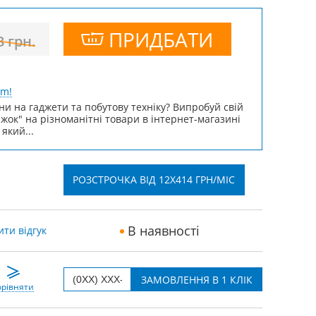
ПРИДБАТИ
3
грн.
um!
ни на гаджети та побутову техніку? Випробуй свій
ижок" на різноманітні товари в інтернет-магазині
 який...
РОЗСТРОЧКА ВІД 12X414 ГРН/МІС
В наявності
ти відгук
рівняти