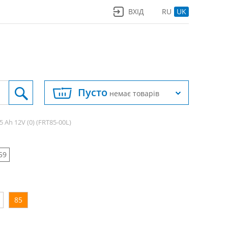
ВХІД
RU
UK
Пусто
немає товарів
85 Ah 12V (0) (FRT85-00L)
59
85