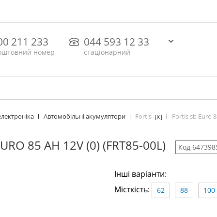
00 211 233
044 593 12 33
оштовний номер
стаціонарний
Fortis
Fortis sb Euro 
електроніка
Автомобільні акумулятори
[X]
URO 85 AH 12V (0) (FRT85-00L)
Код 647398
Інші варіанти:
Місткість:
62
88
100