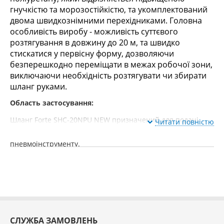
гнучкістю та морозостійкістю, та укомплектований
двома швидкознімними перехідниками. Головна
особливість виробу - можливість суттєвого
розтягування в довжину до 20 м, та швидко
стискатися у первісну форму, дозволяючи
безперешкодно переміщати в межах робочої зони,
виключаючи необхідність розтягувати чи збирати
шланг руками.
Область застосування:
Шланг Forte SHC-20NPU NEW призначений для подачі
Читати повністю
стисненого повітря від компресора до
пневмоінструменту.
Особливості та можливості:
Зручний у використанні;
Можливість розтягування завдовжки до 20 м;
Якісний поліуретану.
СЛУЖБА ЗАМОВЛЕНЬ