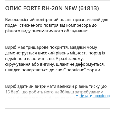
ОПИС FORTE RH-20N NEW (61813)
Високоякісний повітряний шланг призначений для
подачі стисненого повітря від компресора до
різного виду пневматичного обладнання.
Виріб має тришарове покриття, завдяки чому
демонструється високий рівень міцності, поряд із
відмінною еластичністю. У разі залому,
скручування або вигину, шланг не деформується,
швидко повертається до своєї первісної форми.
Виріб здатний витримати великий рівень тиску (до
16 бар), що робить його найбільш затребуваним
Читати повністю
для роботи в умовах підвищених навантажень.
Його довжина становить 20 м, зовнішній діаметр 8