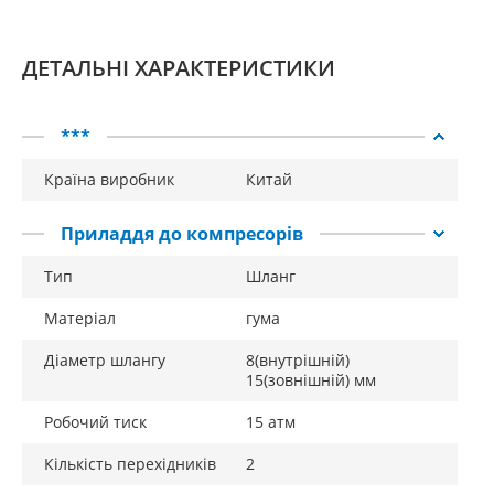
мм, внутрішній – 15 мм. Завдяки наявності в
комплекті двох перехідників, він повністю готовий
ДЕТАЛЬНІ ХАРАКТЕРИСТИКИ
до підключення та роботи.
***
Країна виробник
Китай
Приладдя до компресорів
Тип
Шланг
Матеріал
гума
Діаметр шлангу
8(внутрішній)
15(зовнішній) мм
Робочий тиск
15 атм
Кількість перехідників
2