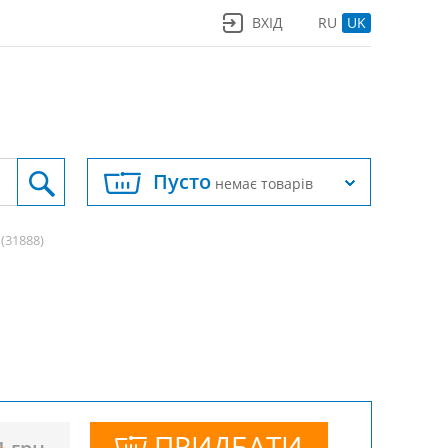
ВХІД
RU
UK
Пусто
немає товарів
(31888)
ПРИДБАТИ