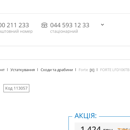
00 211 233
044 593 12 33
оштовний номер
стаціонарний
Forte
FORTE LFD106TB 
онт
Устаткування
Сходи та драбини
[X]
Код 113057
АКЦІЯ:
1 424