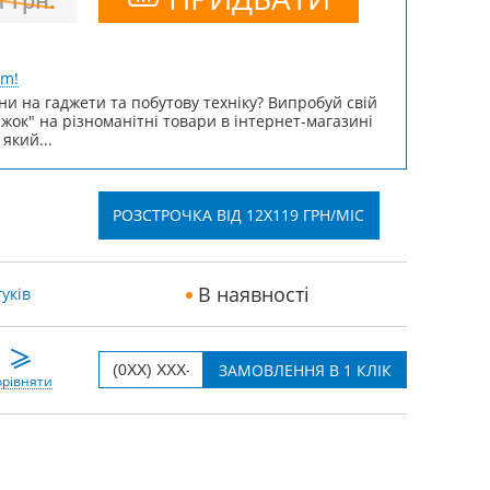
1
грн.
um!
ни на гаджети та побутову техніку? Випробуй свій
ижок" на різноманітні товари в інтернет-магазині
 який...
РОЗСТРОЧКА ВІД 12X119 ГРН/МІС
В наявності
уків
рівняти