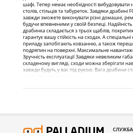
шафі. Тепер немає необхідності вибудовувати не
столів, стільців та табуреток. Завдяки драбині 
завжди зможете виконувати різні домашні, ремо
будучи впевненими у своїй безпеці. Надійність
драбинка складається з трьох щаблів, покрити
гарантує вашу стійкість на сходах. А спеціальн
приладу запобігають ковзанню, а також пер
подряпин на поверхні. Максимальне навантаже
Зручність експлуатації Завдяки невеликим габ
складеному вигляді, сходи можна зберігати наві
завжди будуть у вас під рукою. Вага драбини ст
легко переміщати її.
СЛУЖБА