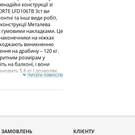
надійні конструкції зі
FORTE LFD106TB 3ст ви
нтні та інші види робіт,
 конструкції Металева
х гумовими накладками. Це
і наконечники на ніжках
ешкоджають виникненню
ння на драбину – 120 кг.
аритним розмірам у
ть на балконі, і вони
ановить 5,6 кг і дозволяє
Читати повністю
 ЗАМОВЛЕНЬ
КЛІЄНТУ