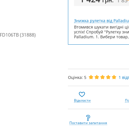
грн.
1 85
Знижка рулетка від Palladi
Втомився шукати вигідні ці
успіх! Спробуй "Рулетку зн
Palladium. 1. Вибери товар,
Оцінка:
5
1
відг
Відкласти
По
Поставити запитання