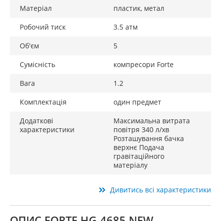
Матеріал
пластик, метал
Робочий тиск
3.5 атм
Об'єм
5
Сумісність
компресори Forte
Вага
1.2
Комплектація
один предмет
Додаткові
Максимальна витрата
характеристики
повітря 340 л/хв
Розташування бачка
верхнє Подача
гравітаційного
матеріалу
Дивитись всі характеристики
ОПИС FORTE HG-4685 NEW