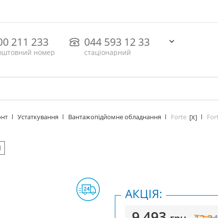
00 211 233
044 593 12 33
оштовний номер
стаціонарний
Forte
For
онт
Устаткування
Вантажопідйомне обладнання
[X]
1
АКЦІЯ:
9 493