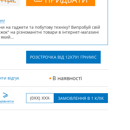
41
грн.
um!
ни на гаджети та побутову техніку? Випробуй свій
ижок" на різноманітні товари в інтернет-магазині
 який...
РОЗСТРОЧКА ВІД 12X791 ГРН/МІС
В наявності
ти відгук
рівняти