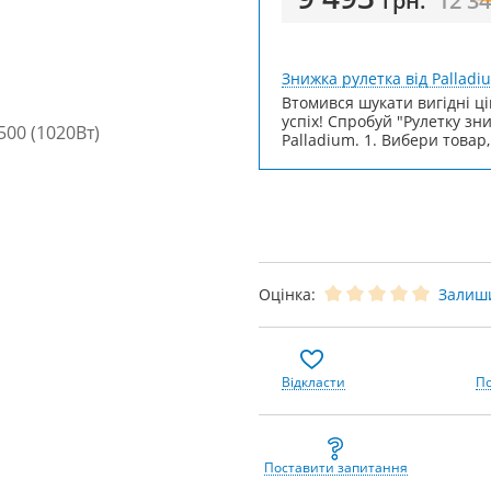
грн.
12 3
Знижка рулетка від Palladi
Втомився шукати вигідні ці
успіх! Спробуй "Рулетку зн
Palladium. 1. Вибери товар,
Оцінка:
Залиши
Відкласти
По
Поставити запитання