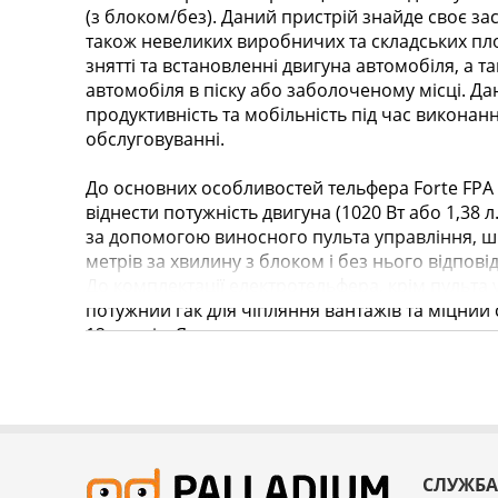
(з блоком/без). Даний пристрій знайде своє зас
також невеликих виробничих та складських п
знятті та встановленні двигуна автомобіля, а т
автомобіля в піску або заболоченому місці. Да
продуктивність та мобільність під час виконання
обслуговуванні.
До основних особливостей тельфера Forte FPA 
віднести потужність двигуна (1020 Вт або 1,38 л
за допомогою виносного пульта управління, шви
метрів за хвилину з блоком і без нього відповід
До комплектації електротельфера, крім пульта
потужний гак для чіпляння вантажів та міцний
12 метрів. Як живлення може використовувати
електромережа на 220 В. Вага лебідки не перев
СЛУЖБА