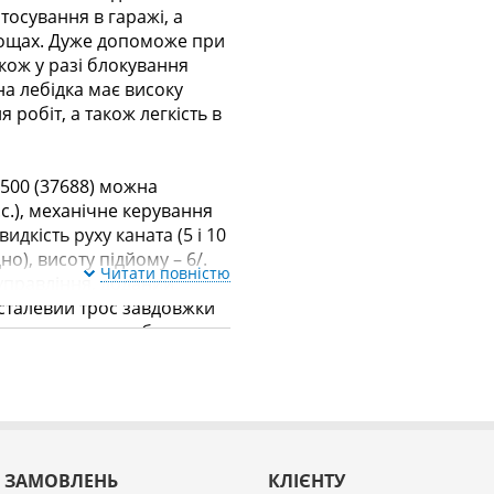
тосування в гаражі, а
лощах. Дуже допоможе при
акож у разі блокування
на лебідка має високу
 робіт, а також легкість в
500 (37688) можна
.с.), механічне керування
дкість руху каната (5 і 10
но), висоту підйому – 6/.
Читати повністю
 управління, доданий
 сталевий трос завдовжки
ся стандартна побутова
ищує 17 кг.
 ЗАМОВЛЕНЬ
КЛІЄНТУ