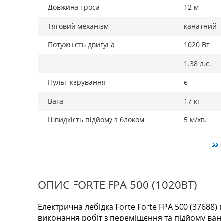
Довжина троса
12 м
Тяговий механізм
канатний
Потужність двигуна
1020 Вт
1.38 л.с.
Пульт керування
є
Вага
17 кг
Швидкість підйому з блоком
5 м/хв.
ОПИС FORTE FPA 500 (1020ВТ)
Електрична лебідка Forte Forte FPA 500 (37688
виконання робіт з переміщення та підйому ван