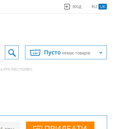
ВХІД
RU
UK
Пусто
немає товарів
te FPA 500 (1020Вт)
ПРИДБАТИ