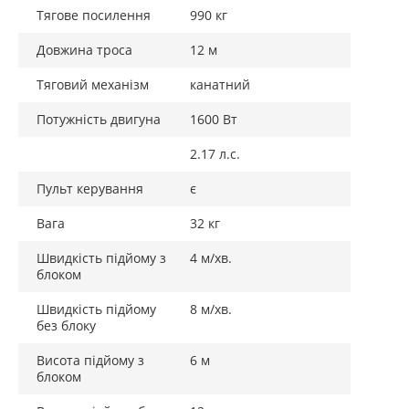
Тягове посилення
990 кг
Довжина троса
12 м
Тяговий механізм
канатний
Потужність двигуна
1600 Вт
2.17 л.с.
Пульт керування
є
Вага
32 кг
Швидкість підйому з
4 м/хв.
блоком
Швидкість підйому
8 м/хв.
без блоку
Висота підйому з
6 м
блоком