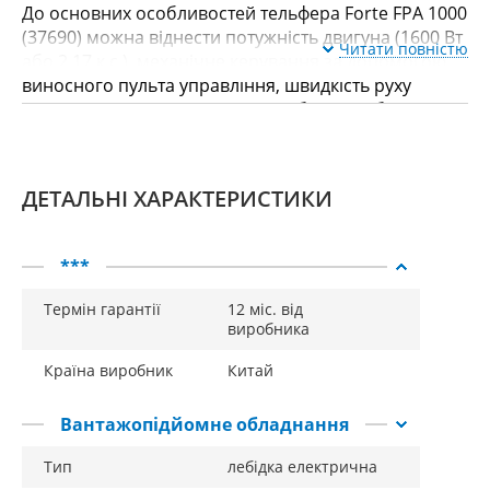
До основних особливостей тельфера Forte FPA 1000
(37690) можна віднести потужність двигуна (1600 Вт
Читати повністю
або 2,17 к.с.), механічне керування за допомогою
виносного пульта управління, швидкість руху
каната (4 і 8 метрів за хвилину з блоком і без нього
відповідно), висоту підйому – 6/. До комплектації
електротельфера, крім пульта управління, доданий
потужний гак для чіпляння вантажів та міцний
ДЕТАЛЬНІ ХАРАКТЕРИСТИКИ
сталевий трос завдовжки 12 метрів. Як живлення
може використовуватися стандартна побутова
електромережа на 220 В. Вага лебідки не
***
перевищує 32 кг.
Термін гарантії
12 міс. від
виробника
Країна виробник
Китай
Вантажопідйомне обладнання
Тип
лебідка електрична