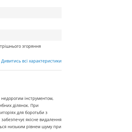
утрішнього згоряння
Дивитись всі характеристики
 недорогим інструментом,
ибних ділянок. При
риторіях для боротьби з
а забезпечує якісне видалення
ється низьким рівнем шуму при