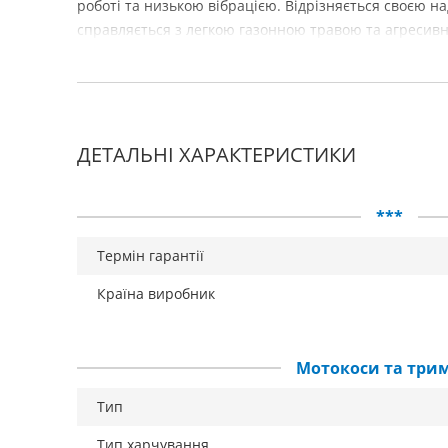
роботі та низькою вібрацією. Відрізняється своєю на
справляється з легкою газонною травою та агресив
ДЕТАЛЬНІ ХАРАКТЕРИСТИКИ
***
Термін гарантії
Країна виробник
Мотокоси та три
Тип
Тип харчування