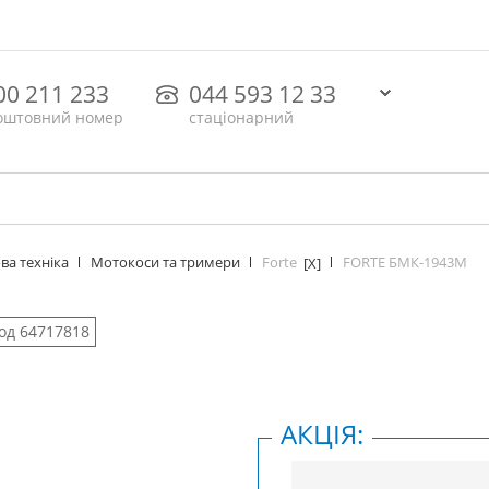
00 211 233
044 593 12 33
оштовний номер
стаціонарний
Forte
FORTE БМК-1943М
ва техніка
Мотокоси та тримери
[X]
од 64717818
АКЦІЯ: