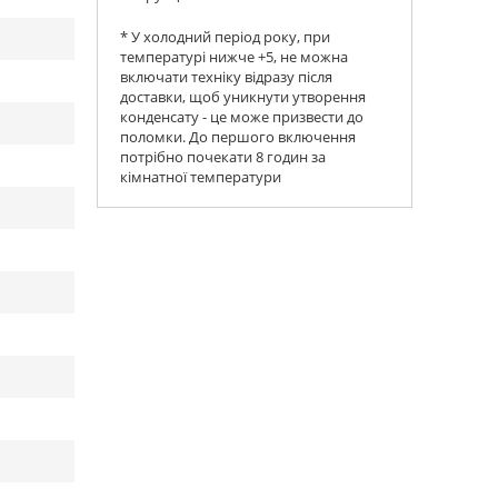
* У холодний період року, при
температурі нижче +5, не можна
включати техніку відразу після
доставки, щоб уникнути утворення
конденсату - це може призвести до
поломки. До першого включення
потрібно почекати 8 годин за
кімнатної температури