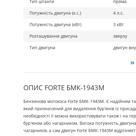
Тип штанги
пряма
Потужність двигуна (к.с.)
4 л.с.
Потужність двигуна (кВт)
3 кВт
Розташування двигуна
зверху
Тип двигуна
двигун вн
ОПИС FORTE БМК-1943М
Бензинова мотокоса Forte БМК-1943М. Є надійним та
який призначений для видалення бур'янів із присад
необхідності її можна використовувати також і на те
бур'яном або чагарником. Висока потужність двигун
чагарників, а сам двигун Forte БМК-1943М відрізня