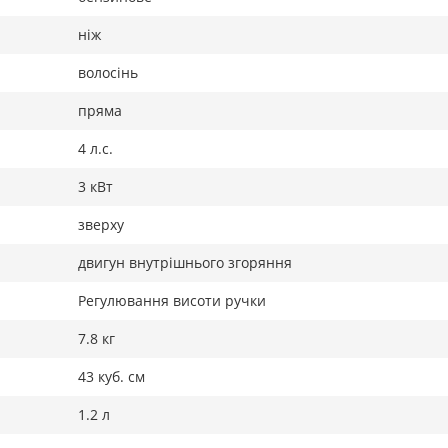
ніж
волосінь
пряма
4 л.с.
3 кВт
зверху
двигун внутрішнього згоряння
Регулювання висоти ручки
7.8 кг
43 куб. см
1.2 л