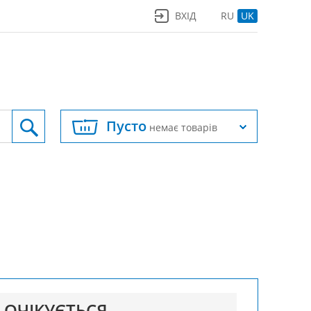
ВХІД
RU
UK
Пусто
немає товарів
ОЧІКУЄТЬСЯ