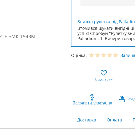
Знижка рулетка від Palladi
Втомився шукати вигідні ці
успіх! Спробуй "Рулетку зн
Palladium. 1. Вибери товар,
Оцінка:
Залиши
Відкласти
Роз
Поставити запитання
Доставка
Оплата
Г