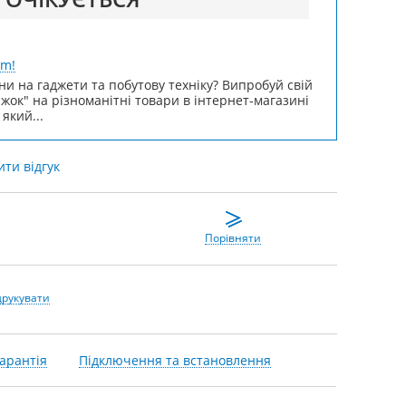
um!
ни на гаджети та побутову техніку? Випробуй свій
ижок" на різноманітні товари в інтернет-магазині
 який...
ти відгук
Порівняти
друкувати
арантія
Підключення та встановлення