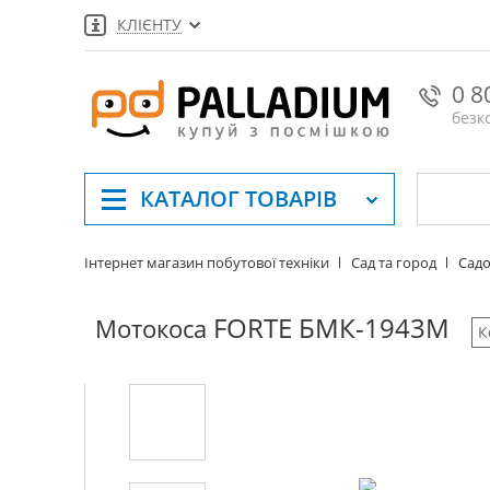
КЛІЄНТУ
0 8
безк
КАТАЛОГ
ТОВАРІВ
Інтернет магазин побутової техніки
Сад та город
Садо
FORTE БМК-1943М
Мотокоса
К