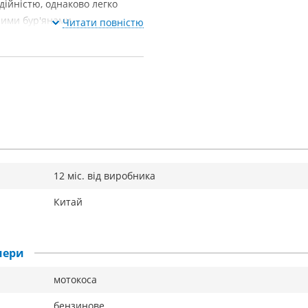
дійністю, однаково легко
ними бур'янами.
Читати повністю
12 міс. від виробника
Китай
мери
мотокоса
бензинове