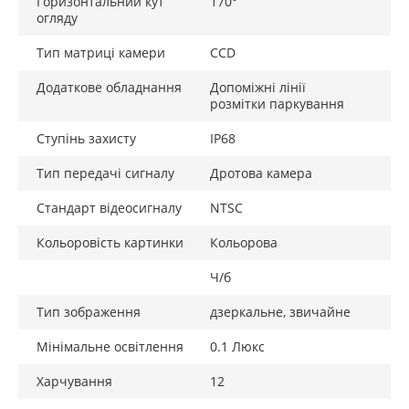
Горизонтальний кут
170°
огляду
Тип матриці камери
CCD
Додаткове обладнання
Допоміжні лінії
розмітки паркування
Ступінь захисту
IP68
Тип передачі сигналу
Дротова камера
Стандарт відеосигналу
NTSC
Кольоровість картинки
Кольорова
Ч/б
Тип зображення
дзеркальне, звичайне
Мінімальне освітлення
0.1 Люкс
Харчування
12