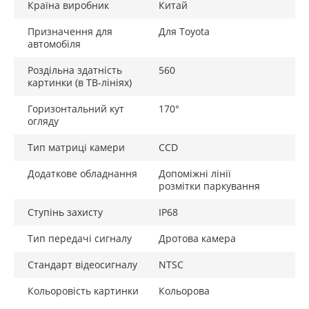
Країна виробник
Китай
Призначення для
Для Toyota
автомобіля
Роздільна здатність
560
картинки (в ТВ-лініях)
Горизонтальний кут
170°
огляду
Тип матриці камери
CCD
Додаткове обладнання
Допоміжні лінії
розмітки паркування
Ступінь захисту
IP68
Тип передачі сигналу
Дротова камера
Стандарт відеосигналу
NTSC
Кольоровість картинки
Кольорова