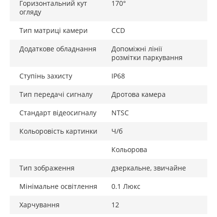
Горизонтальний кут
170°
огляду
Тип матриці камери
CCD
Додаткове обладнання
Допоміжні лінії
розмітки паркування
Ступінь захисту
IP68
Тип передачі сигналу
Дротова камера
Стандарт відеосигналу
NTSC
Кольоровість картинки
Ч/б
Кольорова
Тип зображення
дзеркальне, звичайне
Мінімальне освітлення
0.1 Люкс
Харчування
12