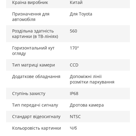
Країна виробник
Китай
Призначення для
Для Toyota
автомобіля
Роздільна здатність
560
картинки (в ТВ-лініях)
Горизонтальний кут
170°
огляду
Тип матриці камери
CCD
Додаткове обладнання
Допоміжні лінії
розмітки паркування
Ступінь захисту
IP68
Тип передачі сигналу
Дротова камера
Стандарт відеосигналу
NTSC
Кольоровість картинки
Ч/б