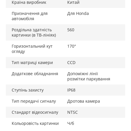
Країна виробник
Китай
Призначення для
Для Honda
автомобіля
Роздільна здатність
560
картинки (в ТВ-лініях)
Горизонтальний кут
170°
огляду
Тип матриці камери
CCD
Додаткове обладнання
Допоміжні лінії
розмітки паркування
Ступінь захисту
IP68
Тип передачі сигналу
Дротова камера
Стандарт відеосигналу
NTSC
Кольоровість картинки
Ч/б