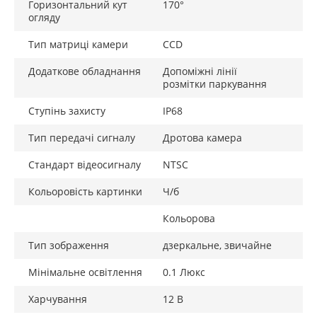
Горизонтальний кут
170°
огляду
Тип матриці камери
CCD
Додаткове обладнання
Допоміжні лінії
розмітки паркування
Ступінь захисту
IP68
Тип передачі сигналу
Дротова камера
Стандарт відеосигналу
NTSC
Кольоровість картинки
Ч/б
Кольорова
Тип зображення
дзеркальне, звичайне
Мінімальне освітлення
0.1 Люкс
Харчування
12 В