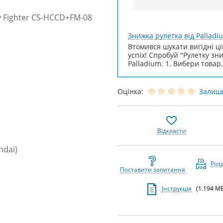
Знижка рулетка від Palladi
Втомився шукати вигідні ці
успіх! Спробуй "Рулетку зн
Palladium. 1. Вибери товар,
Оцінка:
Залиши
Відкласти
Роз
Поставити запитання
Інструкція
(1.194 МБ