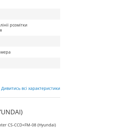
лінії розмітки
я
амера
Дивитись всі характеристики
YUNDAI)
hter CS-CCD+FM-08 (Hyundai)