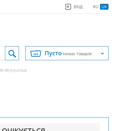
ВХІД
RU
UK
Пусто
немає товарів
M-08 (Hyundai)
ОЧІКУЄТЬСЯ