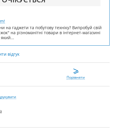
um!
ни на гаджети та побутову техніку? Випробуй свій
ижок" на різноманітні товари в інтернет-магазині
 який...
ти відгук
Порівняти
друкувати
)