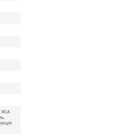
ь RCA
ль.
рукція