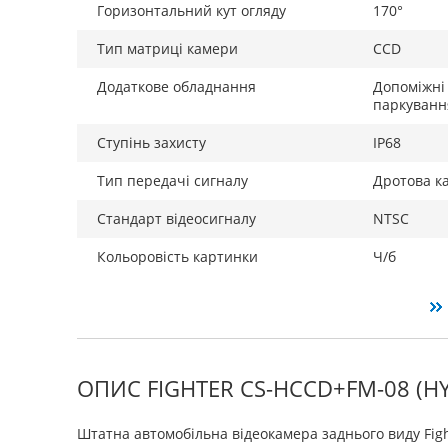
Горизонтальний кут огляду
170°
Тип матриці камери
CCD
Додаткове обладнання
Допоміжні 
паркуванн
Ступінь захисту
IP68
Тип передачі сигналу
Дротова к
Стандарт відеосигналу
NTSC
Кольоровість картинки
Ч/б
ОПИС FIGHTER CS-HCCD+FM-08 (H
Штатна автомобільна відеокамера заднього виду Fig