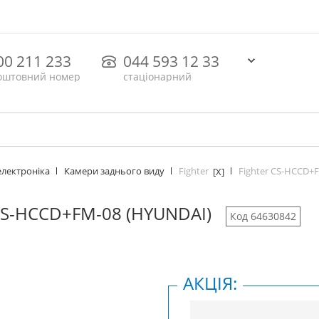
00 211 233
044 593 12 33
оштовний номер
стаціонарний
Fighter
Fighter CS-HCCD+F
електроніка
Камери заднього виду
[X]
CS-HCCD+FM-08 (HYUNDAI)
Код 64630842
АКЦІЯ: