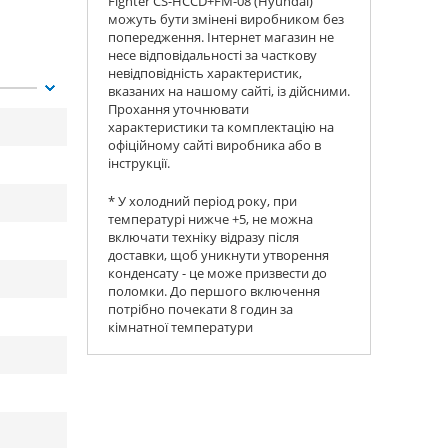
Fighter CS-HCCD+FM-08 (Hyundai)
можуть бути змінені виробником без
попередження. Інтернет магазин не
несе відповідальності за часткову
невідповідність характеристик,
вказаних на нашому сайті, із дійсними.
Прохання уточнювати
характеристики та комплектацію на
офіційному сайті виробника або в
інструкції.
* У холодний період року, при
температурі нижче +5, не можна
включати техніку відразу після
доставки, щоб уникнути утворення
конденсату - це може призвести до
поломки. До першого включення
потрібно почекати 8 годин за
кімнатної температури