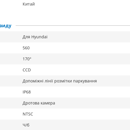
Китай
виду
Для Hyundai
560
170°
CCD
Допоміжні лінії розмітки паркування
IP68
Дротова камера
NTSC
Ч/б