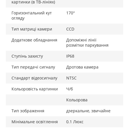
картинки (в ТВ-лініях)
Горизонтальний кут
170°
огляду
Тип матриці камери
CCD
Додаткове обладнання
Допоміжні лінії
розмітки паркування
Ступінь захисту
IP68
Тип передачі сигналу
Дротова камера
Стандарт відеосигналу
NTSC
Кольоровість картинки
Ч/б
Кольорова
Тип зображення
дзеркальне, звичайне
Мінімальне освітлення
0.1 Люкс