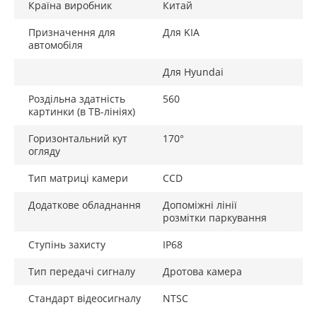
Країна виробник
Китай
Призначення для
Для KIA
автомобіля
Для Hyundai
Роздільна здатність
560
картинки (в ТВ-лініях)
Горизонтальний кут
170°
огляду
Тип матриці камери
CCD
Додаткове обладнання
Допоміжні лінії
розмітки паркування
Ступінь захисту
IP68
Тип передачі сигналу
Дротова камера
Стандарт відеосигналу
NTSC