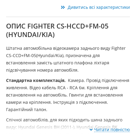
Дивитись всі характеристики
ОПИС FIGHTER CS-HCCD+FM-05
(HYUNDAI/KIA)
Штатна автомобільна відеокамера заднього виду Fighter
CS-CCD+FM-05(Hyundai/Kia), призначена для
встановлення замість штатного плафона ліхтаря
підсвічування номера автомобіля.
Стандартна комплектація.
Камера. Провід підключення
живлення. Відео кабель RCA - RCA 6м. Кріплення для
встановлення на автомобіль. Гвинти для встановлення
камери на кріплення. Інструкція з підключення.
Гарантійний талон.
Спічної автомобілів, для яких підходить шина заднього
виду: Hyundai Genesis BH (2011-), Hyundai Genesis BK
Читати повністю
(2012-), Hyundai Veloster FS (2011-) (2007-2012), Hyundai i20