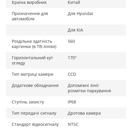
Країна виробник
Китай
Призначення для
Для Hyundai
автомобіля
Для KIA
Роздільна здатність
560
картинки (в ТВ-лініях)
Горизонтальний кут
170°
огляду
Тип матриці камери
CCD
Додаткове обладнання
Допоміжні лінії
розмітки паркування
Ступінь захисту
IP68
Тип передачі сигналу
Дротова камера
Стандарт відеосигналу
NTSC