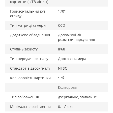
картинки (в ТВ-лініях)
Горизонтальний кут
170°
огляду
Тип матриці камери
CCD
Додаткове обладнання
Допоміжні лінії
розмітки паркування
Ступінь захисту
IP68
Тип передачі сигналу
Дротова камера
Стандарт відеосигналу
NTSC
Кольоровість картинки
Ч/б
Кольорова
Тип зображення
дзеркальне, звичайне
Мінімальне освітлення
0.1 Люкс