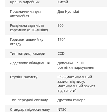
Країна виробник
Китай
Призначення для
Для Hyundai
автомобіля
Роздільна здатність
500
картинки (в ТВ-лініях)
Горизонтальний кут
170°
огляду
Тип матриці камери
CCD
Додаткове обладнання
Допоміжні лінії
розмітки паркування
Ступінь захисту
IP68 (максимальний
захист від пилу,
максимальний захист
від вологи)
Тип передачі сигналу
Дротова камера
Стандарт відеосигналу
NTSC