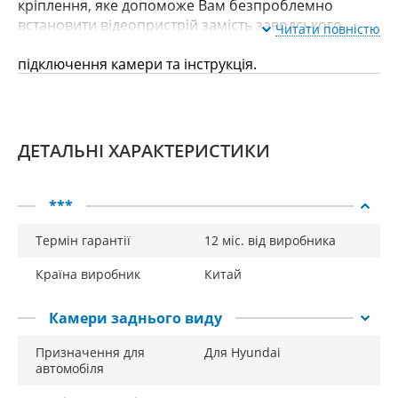
кріплення, яке допоможе Вам безпроблемно
встановити відеопристрій замість заводського
Читати повністю
підсвічування номера, а також дроти для
підключення камери та інструкція.
Сумісність за моделями автомобілів: Hyundai ix35 EL
(2010-)
ДЕТАЛЬНІ ХАРАКТЕРИСТИКИ
***
Термін гарантії
12 міс. від виробника
Країна виробник
Китай
Камери заднього виду
Призначення для
Для Hyundai
автомобіля