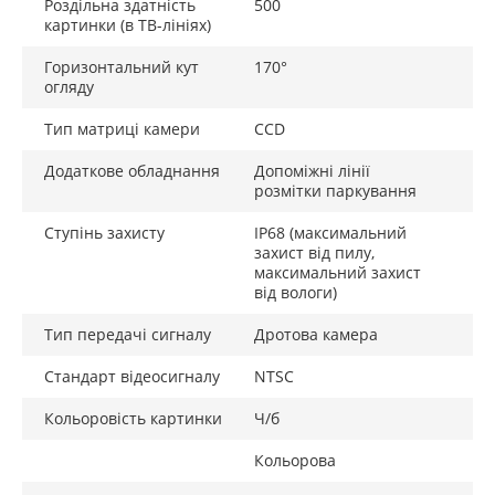
Роздільна здатність
500
картинки (в ТВ-лініях)
Горизонтальний кут
170°
огляду
Тип матриці камери
CCD
Додаткове обладнання
Допоміжні лінії
розмітки паркування
Ступінь захисту
IP68 (максимальний
захист від пилу,
максимальний захист
від вологи)
Тип передачі сигналу
Дротова камера
Стандарт відеосигналу
NTSC
Кольоровість картинки
Ч/б
Кольорова