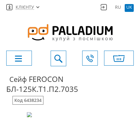
КЛІЄНТУ
RU
UK
FEROCON
Сейф
БЛ-125К.Т1.П2.7035
Код 6438234