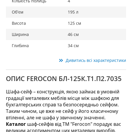
Кількість полиць
4
Об'єм
195 л
Висота
125 см
Ширина
46 см
Глибина
34 см
Дивитись всі характеристики
ОПИС FEROCON БЛ-125К.Т1.П2.7035
Шафа-сейф – конструкція, якою займає в умовній
градації металевих меблів місце між шафкою для
бухгалтерських справ та безпосередньо сейфом.
Таким чином, це вже не сейф у його класичному
втіленні, але не шафа у звичному значенні.
Каталог
шаф-сейфів від ТМ "Ferocon" порадує вас
великим асортиментом цих металевих виробів.