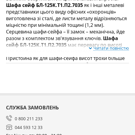
Шафа сейф БЛ-125К.Т1.П2.7035
як і інші металеві
представники цього виду офісних «охоронців»
виготовлена ​​зі сталі, де листи металу відрізняються
міцністю при мінімальній тощині (1,2 мм).
Серцевина шафи-сейфа – її замок – механічна, йде
разом з комплектом зв'язування ключів.
Шафа
сейф БЛ-125К.Т1.П2.7035
має перевагу по висоті
Читати повністю
над подібними варіантами моделей цього класу.
Пристойна як для шафи-сейфа висот трохи більше
1,2 м дозволяє вмістити як великі бухгалтерські
папки, так креслення нестандартних розмірів. Що
стосується внутрішньої структури металевого сейфа
даної моделі, він обладнаний двома полицями, які
переміщати по всій висоті шафи. Наявність
касового відділення або окремого осередку шафи-
сейфа (його ще називають трейзер) дасть
СЛУЖБА ЗАМОВЛЕНЬ
можливість найзначніші за цінністю предмети
забезпечити подвійним захистом.
0 800 211 233
044 593 12 33