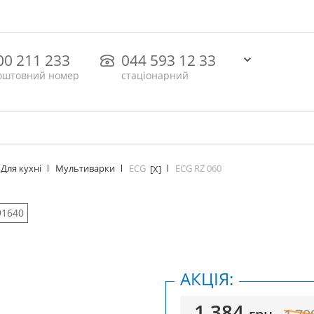
00 211 233
044 593 12 33
оштовний номер
стаціонарний
ECG
ECG RZ 060
Для кухні
Мультиварки
[X]
91640
АКЦІЯ:
1 384