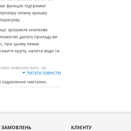
 має функцію підтримки
 прозору знімну кришку
перегріву.
ші; зрозуміле кнопкове
опомогою даного приладу ви
с, при цьому немає
тажити крупу, налити води та
 має невелику вагу. Це
Читати повністю
, а її стримана кольорова
а оздоблення «металік»,
 ЗАМОВЛЕНЬ
КЛІЄНТУ