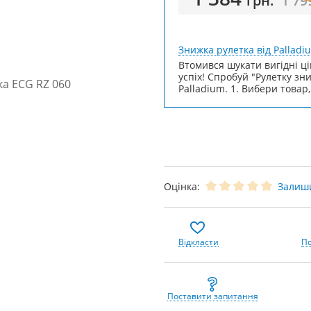
грн.
1 79
Знижка рулетка від Palladi
Втомився шукати вигідні ці
успіх! Спробуй "Рулетку зн
Palladium. 1. Вибери товар,
Оцінка:
Залиши
Відкласти
По
Поставити запитання