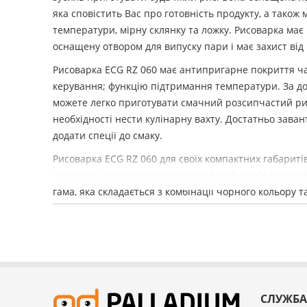
яка сповістить Вас про готовність продукту, а також
температури, мірну склянку та ложку. Рисоварка має
оснащену отвором для випуску пари і має захист від 
Рисоварка ECG RZ 060 має антипригарне покриття ча
керування; функцію підтримання температури. За д
можете легко приготувати смачний розсипчастий ри
необхідності нести кулінарну вахту. Достатньо заван
додати спеції до смаку.
Рисоварка ECG RZ 060 для своїх компактних габаритів
дозволить комфортно помістити виріб у себе на кухні
гама, яка складається з комбінації чорного кольору т
чудово впишеться в будь-який інтер'єр.
СЛУЖБА