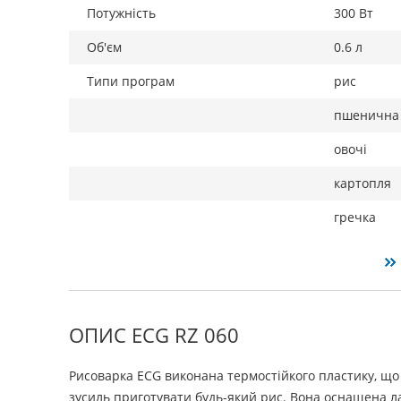
Потужність
300 Вт
Об'єм
0.6 л
Типи програм
рис
пшенична
овочі
картопля
гречка
ОПИС ECG RZ 060
Рисоварка ECG виконана термостійкого пластику, що
зусиль приготувати будь-який рис. Вона оснащена л