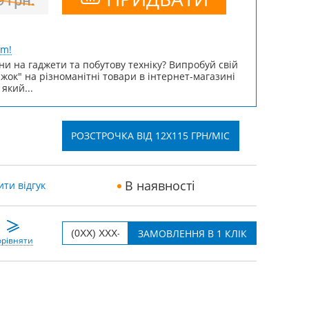
9
грн.
um!
ни на гаджети та побутову техніку? Випробуй свій
ижок" на різноманітні товари в інтернет-магазині
 який...
РОЗСТРОЧКА ВІД 12X115 ГРН/МІС
В наявності
ти відгук
рівняти