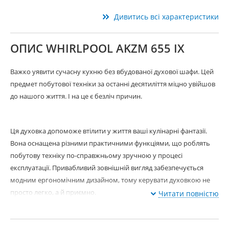
Дивитись всі характеристики
ОПИС WHIRLPOOL AKZM 655 IX
Важко уявити сучасну кухню без вбудованої духової шафи. Цей
предмет побутової техніки за останні десятиліття міцно увійшов
до нашого життя. І на це є безліч причин.
Ця духовка допоможе втілити у життя ваші кулінарні фантазії.
Вона оснащена різними практичними функціями, що роблять
побутову техніку по-справжньому зручною у процесі
експлуатації. Привабливий зовнішній вигляд забезпечується
модним ергономічним дизайном, тому керувати духовкою не
просто легко, а й приємно.
Читати повністю