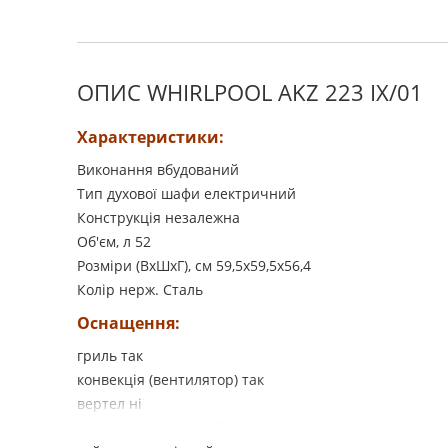
ОПИС WHIRLPOOL AKZ 223 IX/01
Характеристики:
Виконання вбудований
Тип духової шафи електричний
Конструкція незалежна
Об'єм, л 52
Розміри (ВхШхГ), см 59,5x59,5x56,4
Колір нерж. Сталь
Оснащення:
гриль так
конвекція (вентилятор) так
вертел ні
кількість скла дверей 3