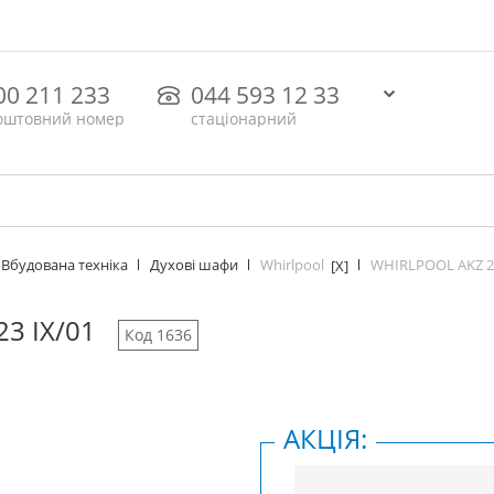
00 211 233
044 593 12 33
оштовний номер
стаціонарний
Whirlpool
WHIRLPOOL AKZ 22
Вбудована техніка
Духові шафи
[X]
3 IX/01
Код 1636
АКЦІЯ: