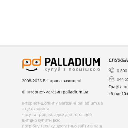
СЛУЖБА
0 800
044 5
2008-2026
Всі права захищені
Графік: пн
© Інтернет-магазин palladium.ua
сб-нд: 10:
Інтернет-шопінг у магазині palladium.ua
– це економія
часу та грошей, адже для того, щоб
вигідно купити всю
потрібну техніку, достатньо зайти в наш