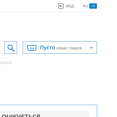
ВХІД
RU
UK
Пусто
немає товарів
3 IX/01
ОЧІКУЄТЬСЯ