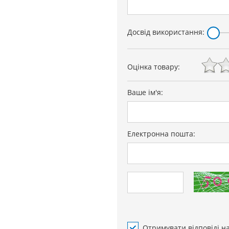
Досвід використання:
Оцінка товару:
й
ів",
Ваше ім'я:
nz, 68
ль
Електронна пошта:
Отримувати відповіді н