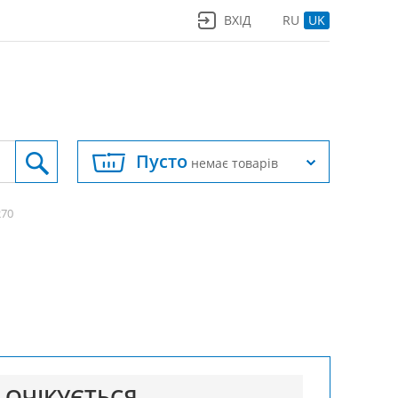
ВХІД
RU
UK
Пусто
немає товарів
270
ОЧІКУЄТЬСЯ