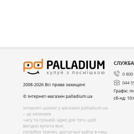
СЛУЖБА
0 800
044 5
2008-2026
Всі права захищені
Графік: пн
© Інтернет-магазин palladium.ua
сб-нд: 10:
Інтернет-шопінг у магазині palladium.ua
– це економія
часу та грошей, адже для того, щоб
вигідно купити всю
потрібну техніку, достатньо зайти в наш