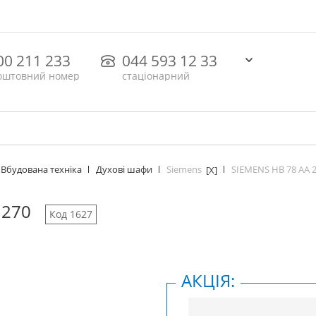
00 211 233
044 593 12 33
оштовний номер
стаціонарний
Siemens
SIEMENS HB 78 AA 
Вбудована техніка
Духові шафи
[X]
 270
Код 1627
АКЦІЯ: