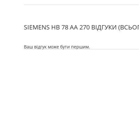
Оснащення
SIEMENS HB 78 AA 270 ВІДГУКИ
(ВСЬОГ
гриль
є
конвекція (вентилятор)
є
Ваш відгук може бути першим.
крутив
ні
таймер
електронний
електрозапалювання
ні
газ-контроль
ні
висувний візок
є
термозонд (термощуп і т.д.)
ні
Метод очищення
піролітичний
Додаткові функції