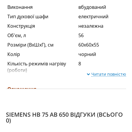
Виконання
вбудований
Тип духової шафи
електричний
Конструкція
незалежна
Об'єм, л
56
Розміри (ВхШхГ), см
60x60x55
Колір
чорний
Кількість режимів нагріву
8
(роботи)
Читати повністю
Оснащення
гриль
є
SIEMENS HB 75 AB 650 ВІДГУКИ
(ВСЬОГО
конвекція (вентилятор)
є
0)
крутив
ні