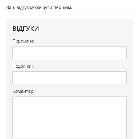
таймер
ні
Ваш відгук може бути першим.
електрозапалювання
ні
газ-контроль
ні
ВІДГУКИ
висувний візок
є
Переваги:
термозонд (термощуп і т.д.)
ні
Метод очищення
піролітичний
Недоліки:
Додаткові функції
Коментар:
НВЧ
ні
пароварка
ні
захист від дітей
є
Особливості
Функція
"Автоматичний
швидкий розігрів",