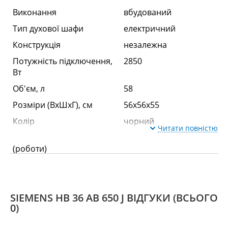
Виконання
вбудований
Тип духової шафи
електричний
Конструкція
незалежна
Потужність підключення,
2850
Вт
Об'єм, л
58
Розміри (ВхШхГ), см
56x56x55
Колір
чорний
Читати повністю
Кількість режимів нагріву
10
(роботи)
Оснащення
SIEMENS HB 36 AB 650 J ВІДГУКИ
(ВСЬОГО
0)
гриль
є