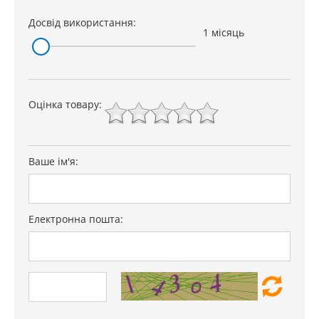
захист від дітей
є
Досвід використання:
1 місяць
Особливості
електронний дисплей,
Багатофункціональний
годинник
Оцінка товару:
Гарантія
24 міс.
Ваше ім'я:
Електронна пошта: