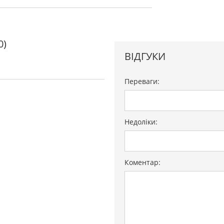
ональний, 5 програм
0)
ня приготування
ВІДГУКИ
Переваги:
Недоліки:
Коментар: