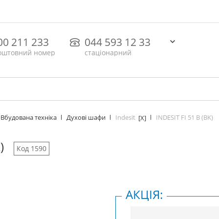
00 211 233
044 593 12 33
оштовний номер
стаціонарний
Indesit
INDESIT FI 51 B (BK)
Вбудована техніка
Духові шафи
[X]
)
Код 1590
АКЦІЯ: