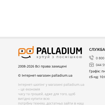
СЛУЖБА
0 800
044 5
2008-2026
Всі права захищені
Графік: пн
© Інтернет-магазин palladium.ua
сб-нд: 10:
Інтернет-шопінг у магазині palladium.ua
– це економія
часу та грошей, адже для того, щоб
вигідно купити всю
потрібну техніку, достатньо зайти в наш