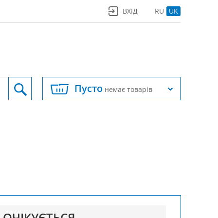
ВХІД
RU
UK
Пусто
немає товарів
ОЧІКУЄТЬСЯ