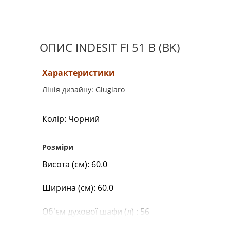
ОПИС INDESIT FI 51 B (BK)
Характеристики
Лінія дизайну: Giugiaro
Колір: Чорний
Розміри
Висота (см): 60.0
Ширина (см): 60.0
Об'єм духової шафи (л) : 56