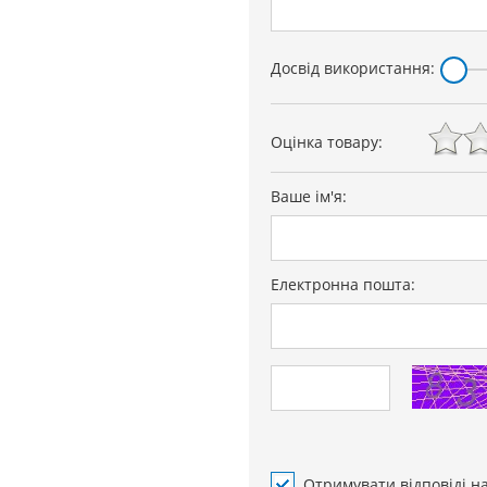
Досвід використання:
Оцінка товару:
ifunction 3D Plus",
Ваше ім'я:
й швидкий розігрів.
Електронна пошта:
Отримувати відповіді н