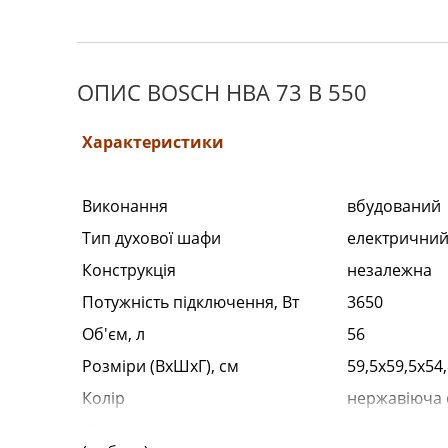
ОПИС BOSCH HBA 73 B 550
Характеристики
Виконання
вбудований
Тип духової шафи
електрични
Конструкція
незалежна
Потужність підключення, Вт
3650
Об'єм, л
56
Розміри (ВхШхГ), см
59,5x59,5x54
Колір
нержавіюча 
Кількість режимів нагріву
8