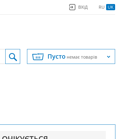
ВХІД
RU
UK
Пусто
немає товарів
ОЧІКУЄТЬСЯ