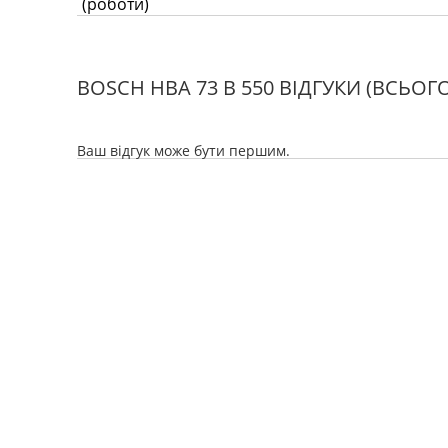
(роботи)
Оснащення:
BOSCH HBA 73 B 550 ВІДГУКИ
(ВСЬОГО
гриль
так
Ваш відгук може бути першим.
конвекція (вентилятор)
так
крутив
ні
таймер
електронни
електрозапалювання
ні
газ-контроль
ні
висувний візок
так
термозонд (термощуп і т.д.)
ні
Метод очищення
піролітични