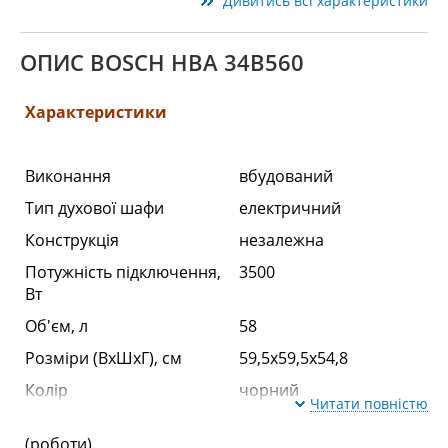
Дивитись всі характеристики
ОПИС BOSCH HBA 34B560
Характеристики
Виконання
вбудований
Тип духової шафи
електричний
Конструкція
незалежна
Потужність підключення,
3500
Вт
Об'єм, л
58
Розміри (ВхШхГ), см
59,5x59,5x54,8
Колір
чорний
Читати повністю
Кількість режимів нагріву
8
(роботи)