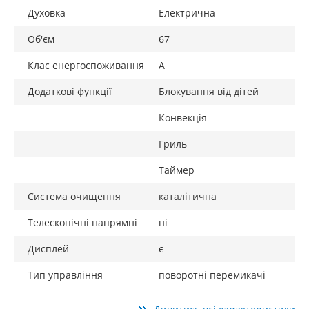
Духовка
Електрична
Об'єм
67
Клас енергоспоживання
A
Додаткові функції
Блокування від дітей
Конвекція
Гриль
Таймер
Система очищення
каталітична
Телескопічні напрямні
ні
Дисплей
є
Тип управління
поворотні перемикачі