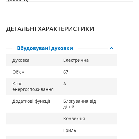
Оснащення:
ДЕТАЛЬНІ ХАРАКТЕРИСТИКИ
гриль
так
Вбудовувані духовки
конвекція (вентилятор)
так
крутив
ні
Духовка
Електрична
таймер
електронний
Об'єм
67
електрозапалювання
ні
Клас
A
газ-контроль
ні
енергоспоживання
висувний візок
так
Додаткові функції
Блокування від
дітей
термозонд (термощуп і
ні
т.д.)
Конвекція
Метод очищення
каталітичний
Гриль