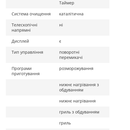
Таймер
Додаткові функції
Система очищення
каталітична
НВЧ
ні
Телескопічні
ні
напрямні
пароварка
ні
Дисплей
є
захист від дітей
так
Особливості
Система "Multifunction
Тип управління
поворотні
перемикачі
3D Plus"; автоматичні
програми AutoPilot: 10
Програми
розморожування
програм;
приготування
автоматичний
швидкий розігрів
нижнє нагрівання з
обдуванням
нижнє нагрівання
Гарантія
24 міс.
гриль з обдуванням
гриль