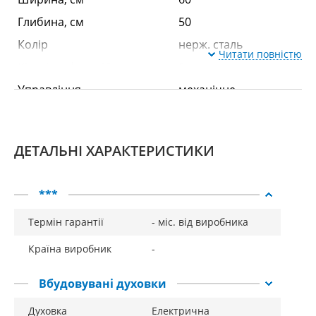
Глибина, см
50
Колір
нерж. сталь
Читати повністю
Кількість функцій
6
Управління
механічне
Клас енергоефективності
А
Дизайн
smart
ДЕТАЛЬНІ ХАРАКТЕРИСТИКИ
Оснащення
***
Термін гарантії
- міс. від виробника
гриль
є
кількість стекол дверей
2
Країна виробник
-
таймер
механічний
Вбудовувані духовки
Емаль Easy To Clean
є
Духовка
Електрична
Кількість грат
1