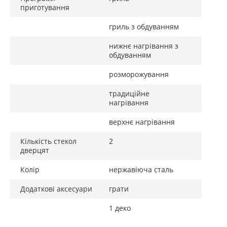
приготування
гриль з обдуванням
нижнє нагрівання з
обдуванням
розморожування
традиційне
нагрівання
верхнє нагрівання
Кількість стекол
2
дверцят
Колір
нержавіюча сталь
Додаткові аксесуари
грати
1 деко