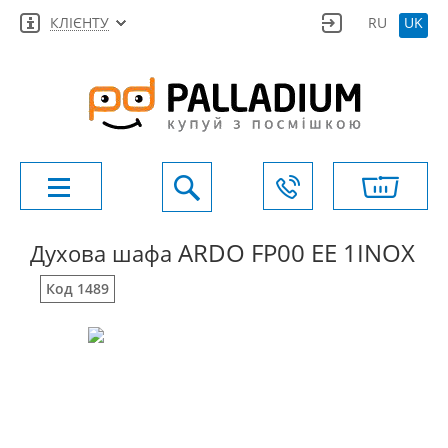
КЛІЄНТУ
RU
UK
ARDO FP00 EE 1INOX
Духова шафа
Код 1489