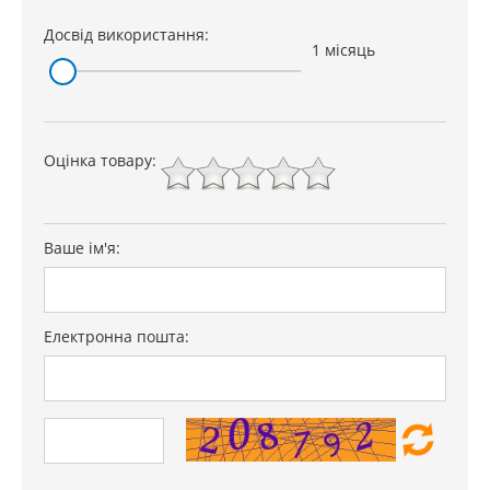
НВЧ
ні
Досвід використання:
пароварка
ні
1 місяць
захист від дітей
є
Особливості
Дизайн
Experience
Оцінка товару:
Гарантія
12 міс.
Ваше ім'я:
Електронна пошта: