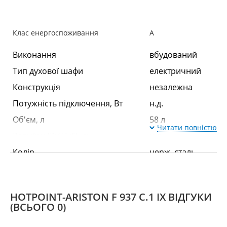
Клас енергоспоживання
А
Виконання
вбудований
Тип духової шафи
електричний
Конструкція
незалежна
Потужність підключення, Вт
н.д.
Об'єм, л
58 л
Читати повністю
Розміри (ВхШхГ), см
н.д.
Колір
нерж. сталь
Кількість режимів нагріву
8
(роботи)
HOTPOINT-ARISTON F 937 C.1 IX ВІДГУКИ
(ВСЬОГО 0)
Оснащення