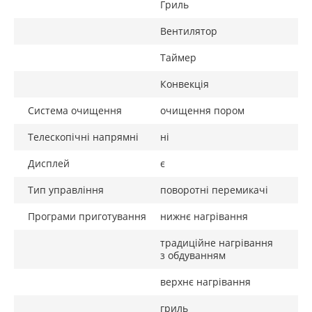
Гриль
Вентилятор
Таймер
Конвекція
Система очищення
очищення пором
Телескопічні напрямні
ні
Дисплей
є
Тип управління
поворотні перемикачі
Програми приготування
нижнє нагрівання
традиційне нагрівання
з обдуванням
верхнє нагрівання
гриль