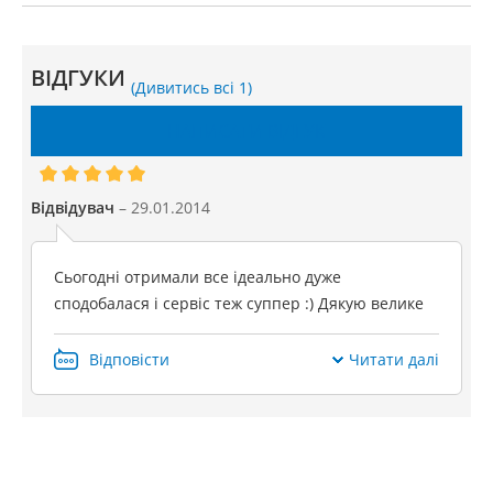
Купити духова шафа Gorenje BO 6330 DW
ВІДГУКИ
(Дивитись всі 1)
НАПИСАТИ ВІДГУК
Відвідувач
– 29.01.2014
Сьогодні отримали все ідеально дуже
сподобалася і сервіс теж суппер :) Дякую велике
Відповісти
Читати далі