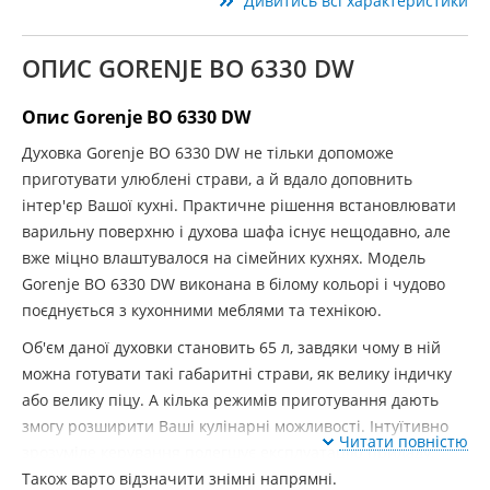
Дивитись всі характеристики
ОПИС GORENJE BO 6330 DW
Опис Gorenje BO 6330 DW
Духовка Gorenje BO 6330 DW не тільки допоможе
приготувати улюблені страви, а й вдало доповнить
інтер'єр Вашої кухні. Практичне рішення встановлювати
варильну поверхню і духова шафа існує нещодавно, але
вже міцно влаштувалося на сімейних кухнях. Модель
Gorenje BO 6330 DW виконана в білому кольорі і чудово
поєднується з кухонними меблями та технікою.
Об'єм даної духовки становить 65 л, завдяки чому в ній
можна готувати такі габаритні страви, як велику індичку
або велику піцу. А кілька режимів приготування дають
змогу розширити Ваші кулінарні можливості. Інтуїтивно
Читати повністю
зрозуміле керування полегшує експлуатацію приладу.
Також варто відзначити знімні напрямні.