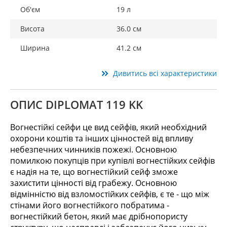
Об'єм
19 л
Висота
36.0 см
Ширина
41.2 см
Дивитись всі характеристики
ОПИС DIPLOMAT 119 KK
Вогнестійкі сейфи це вид сейфів, який необхідний
охорони коштів та інших цінностей від впливу
небезпечних чинників пожежі. Основною
помилкою покупців при купівлі вогнестійких сейфів
є надія на те, що вогнестійкий сейф зможе
захистити цінності від грабежу. Основною
відмінністю від взломостійких сейфів, є те - що між
стінами його вогнестійкого побратима -
вогнестійкий бетон, який має дрібнопористу