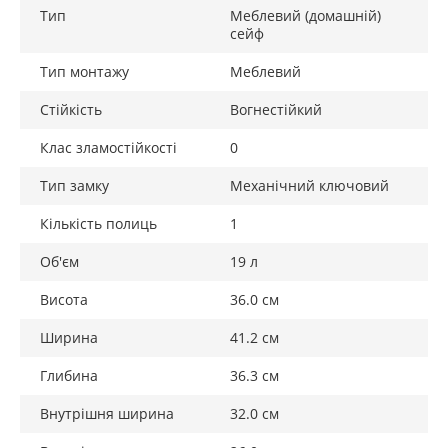
Будь-який вогнестійкий сейф може бути стійкий до
Тип
Меблевий (домашній)
сейф
пожежі і відповідати одному з шести класів
вогнестійкості. Також сейф, який отримав
Тип монтажу
Меблевий
сертифікацію, повинен забезпечити захист від
вогню протягом мінімум 60 хвилин. Крім цього,
Стійкість
Вогнестійкий
класи вогнестійкості різняться залежно від
предметів зберігання: гроші, документи, папери,
Клас зламостійкості
0
диски ... Ще одним головним фактором, на який
Тип замку
Механічний ключовий
потрібно звернути увагу, є те, що вогнестійкі сейфи
не кріпляться до підлоги або стіни, так як це
Кількість полиць
1
позначається на їх характеристиках. Винятком є ​​
сейфи, обладнані спеціальною підставкою.
Об'єм
19 л
Висота
36.0 см
Ширина
41.2 см
Глибина
36.3 см
Внутрішня ширина
32.0 см