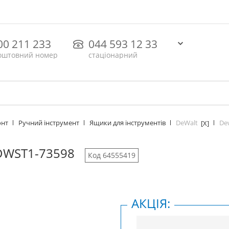
00 211 233
044 593 12 33
оштовний номер
стаціонарний
DeWalt
De
онт
Ручний інструмент
Ящики для інструментів
[X]
DWST1-73598
Код 64555419
АКЦІЯ: