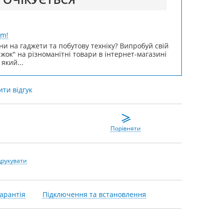
um!
ни на гаджети та побутову техніку? Випробуй свій
ижок" на різноманітні товари в інтернет-магазині
 який...
ти відгук
Порівняти
друкувати
арантія
Підключення та встановлення