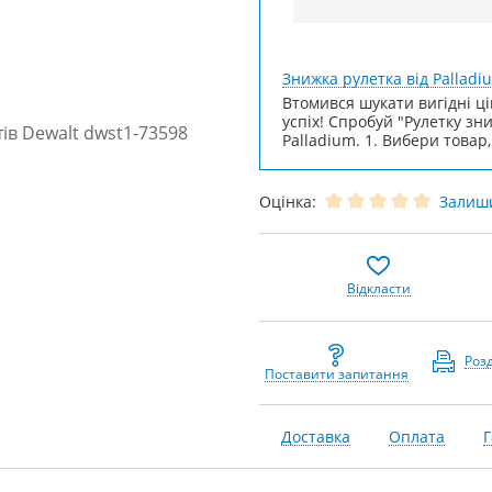
Знижка рулетка від Palladi
Втомився шукати вигідні ці
успіх! Спробуй "Рулетку зн
Palladium. 1. Вибери товар,
Оцінка:
Залиши
Відкласти
Роз
Поставити запитання
Доставка
Оплата
Г