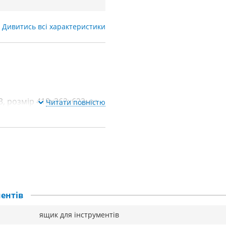
Дивитись всі характеристики
43, розмір 418х362х622мм
Читати повністю
ентів
ящик для інструментів