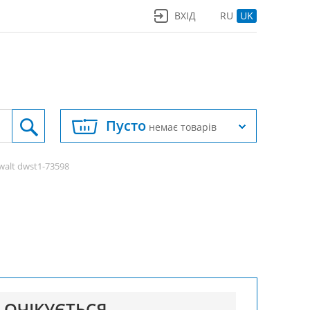
ВХІД
RU
UK
Пусто
немає товарів
walt dwst1-73598
ОЧІКУЄТЬСЯ