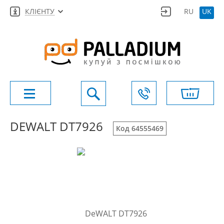
КЛІЄНТУ
RU
UK
DEWALT DT7926
Код 64555469