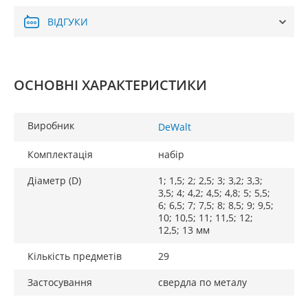
ВІДГУКИ
ОСНОВНІ ХАРАКТЕРИСТИКИ
Виробник
DeWalt
Комплектація
набір
Діаметр (D)
1; 1,5; 2; 2,5; 3; 3,2; 3,3;
3,5; 4; 4,2; 4,5; 4,8; 5; 5,5;
6; 6,5; 7; 7,5; 8; 8,5; 9; 9,5;
10; 10,5; 11; 11,5; 12;
12,5; 13 мм
Кількість предметів
29
Застосування
свердла по металу