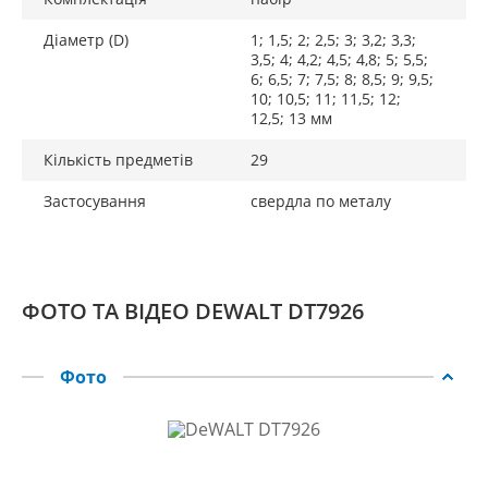
Діаметр (D)
1; 1,5; 2; 2,5; 3; 3,2; 3,3;
3,5; 4; 4,2; 4,5; 4,8; 5; 5,5;
6; 6,5; 7; 7,5; 8; 8,5; 9; 9,5;
10; 10,5; 11; 11,5; 12;
12,5; 13 мм
Кількість предметів
29
Застосування
свердла по металу
ФОТО ТА ВІДЕО DEWALT DT7926
Фото