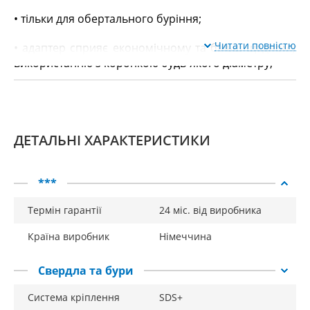
• тільки для обертального буріння;
Читати повністю
• адаптер сприяє економічному та більш щадному
використанню з коронкою будь-якого діаметру;
• різьблення M16.
ДЕТАЛЬНІ ХАРАКТЕРИСТИКИ
***
Термін гарантії
24 міс. від виробника
Країна виробник
Німеччина
Свердла та бури
Система кріплення
SDS+