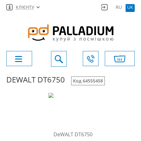
КЛІЄНТУ
RU
UK
DEWALT DT6750
Код 64555458