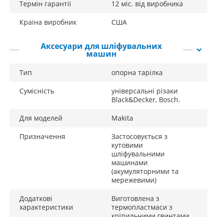
Термін гарантії
12 міс. від виробника
Країна виробник
США
Аксесуари для шліфувальних
машин
Тип
опорна тарілка
Сумісність
універсальні різаки
Black&Decker, Bosch.
Для моделей
Makita
Призначення
Застосовується з
кутовими
шліфувальними
машинами
(акумуляторними та
мережевими)
Додаткові
Виготовлена ​​з
характеристики
термопластмаси з
кріпильними гвинтами.