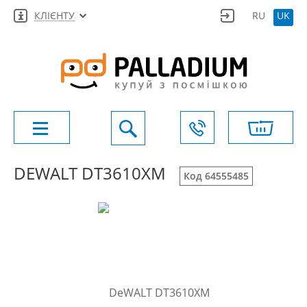
КЛІЄНТУ
RU
UK
DEWALT DT3610XM
Код 64555485