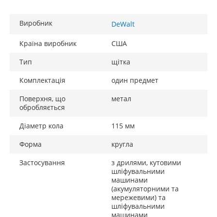
Виробник
DeWalt
Країна виробник
США
Тип
щітка
Комплектація
один предмет
Поверхня, що
метал
обробляється
Діаметр кола
115 мм
Форма
кругла
Застосування
з дрилями, кутовими
шліфувальними
машинами
(акумуляторними та
мережевими) та
шліфувальними
машинами