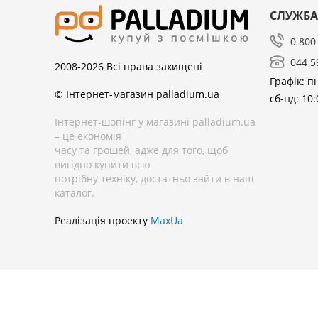
СЛУЖБА
0 800
044 5
2008-2026
Всі права захищені
Графік: пн
© Інтернет-магазин palladium.ua
сб-нд: 10:
Інтернет-шопінг у магазині palladium.ua
– це економія
часу та грошей, адже для того, щоб
вигідно купити всю
потрібну техніку, достатньо зайти в наш
каталог.
Реалізація проекту
MaxUa