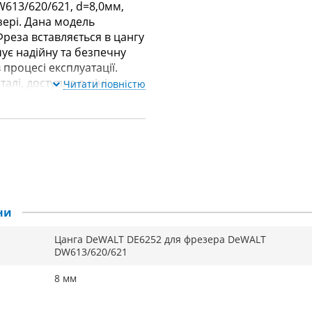
W613/620/621, d=8,0мм,
зері. Дана модель
реза вставляється в цангу
чує надійну та безпечну
процесі експлуатації.
алі, доступна в ціні.
Читати повністю
ни
Цанга DeWALT DE6252 для фрезера DeWALT
DW613/620/621
8 мм