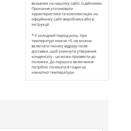
вказаних на нашому сайті, із дійсними.
Прохання уточнювати
характеристики та комплектацію на
офіційному сайті виробника або в
інструкції.
* У холодний період року, при
температурі нижче +5, не можна
включати техніку відразу після
доставки, щоб уникнути утворення
конденсату - це може призвести до
поломки. До першого включення
потрібно почекати 8 годин за
кімнатної температури