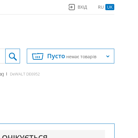
ВХІД
RU
UK
Пусто
немає товарів
DeWALT DE6952
[X]
ОЧІКУЄТЬСЯ