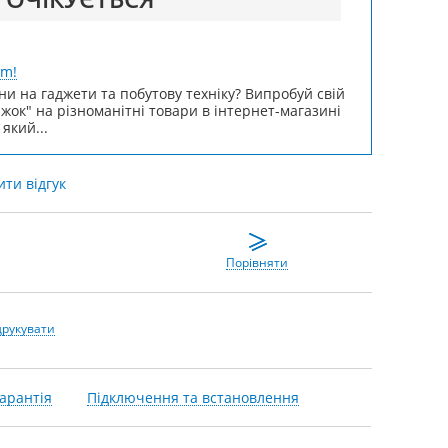
um!
ни на гаджети та побутову техніку? Випробуй свій
ижок" на різноманітні товари в інтернет-магазині
 який...
ти відгук
Порівняти
друкувати
арантія
Підключення та встановлення