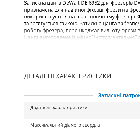
Затискна цанга DeWalt DE 6952 для фрезерів D
призначена для надійної фіксації фрези на фре
використовується на окантовочному фрезері. Ф
та затягується гайкою. Затискна цанга забезпе
роботу фрезера, перешкоджає вильоту фрези в 
Цанга виготовлена ​​із міцної інструментальної ст
ДЕТАЛЬНІ ХАРАКТЕРИСТИКИ
Затискні патро
Додаткові характеристики
Максимальний діаметр свердла