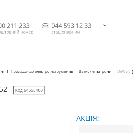
00 211 233
044 593 12 33
оштовний номер
стаціонарний
DeWalt
онт
Приладдя до електроінструментів
Затискні патрони
52
Код 64555400
АКЦІЯ: