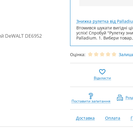
Знижка рулетка від Palladi
Втомився шукати вигідні ці
успіх! Спробуй "Рулетку зн
Palladium. 1. Вибери товар,
Оцінка:
Залиши
Відкласти
Роз
Поставити запитання
Доставка
Оплата
Г